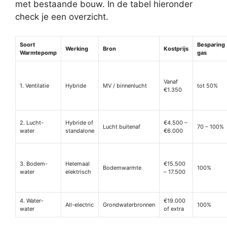
met bestaande bouw. In de tabel hieronder
check je een overzicht.
Soort
Besparing
Werking
Bron
Kostprijs
Warmtepomp
gas
Vanaf
1. Ventilatie
Hybride
MV / binnenlucht
tot 50%
€1.350
2. Lucht-
Hybride of
€4.500 –
Lucht buitenaf
70 – 100%
water
standalone
€6.000
3. Bodem-
Helemaal
€15.500
Bodemwarmte
100%
water
elektrisch
– 17.500
4. Water-
€19.000
All-electric
Grondwaterbronnen
100%
water
of extra