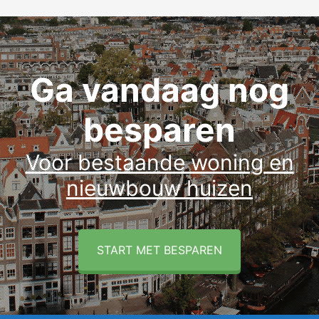
Ga vandaag nog
besparen
Voor bestaande woning en
nieuwbouw huizen
START MET BESPAREN