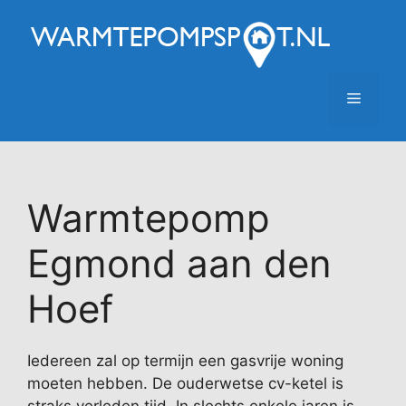
Ga
naar
de
inhoud
Menu
Warmtepomp
Egmond aan den
Hoef
Iedereen zal op termijn een gasvrije woning
moeten hebben. De ouderwetse cv-ketel is