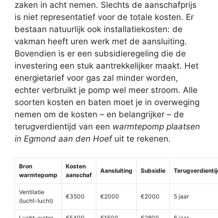
zaken in acht nemen. Slechts de aanschafprijs
is niet representatief voor de totale kosten. Er
bestaan natuurlijk ook installatiekosten: de
vakman heeft uren werk met de aansluiting.
Bovendien is er een subsidieregeling die de
investering een stuk aantrekkelijker maakt. Het
energietarief voor gas zal minder worden,
echter verbruikt je pomp wel meer stroom. Alle
soorten kosten en baten moet je in overweging
nemen om de kosten – en belangrijker – de
terugverdientijd van een
warmtepomp plaatsen
in Egmond aan den Hoef
uit te rekenen.
Bron
Kosten
Aansluiting
Subsidie
Terugverdientij
warmtepomp
aanschaf
Ventilatie
€3500
€2000
€2000
5 jaar
(lucht-lucht)
Lucht-water
€5400
€1500
€2800
6 jaar