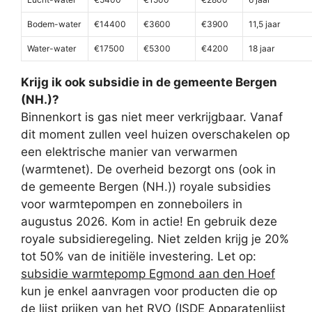
Bodem-water
€14400
€3600
€3900
11,5 jaar
Water-water
€17500
€5300
€4200
18 jaar
Krijg ik ook subsidie in de gemeente Bergen
(NH.)?
Binnenkort is gas niet meer verkrijgbaar. Vanaf
dit moment zullen veel huizen overschakelen op
een elektrische manier van verwarmen
(warmtenet). De overheid bezorgt ons (ook in
de gemeente Bergen (NH.)) royale subsidies
voor warmtepompen en zonneboilers in
augustus 2026. Kom in actie! En gebruik deze
royale subsidieregeling. Niet zelden krijg je 20%
tot 50% van de initiële investering. Let op:
subsidie warmtepomp Egmond aan den Hoef
kun je enkel aanvragen voor producten die op
de lijst prijken van het RVO (ISDE Apparatenlijst