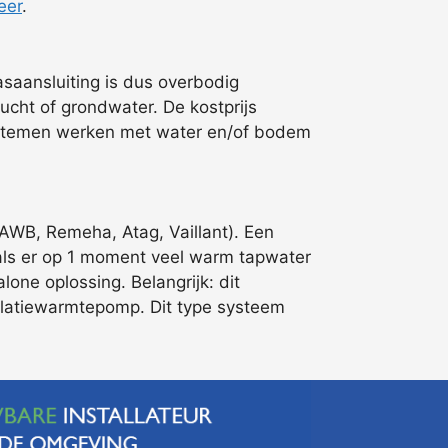
eer
.
saansluiting is dus overbodig
cht of grondwater. De kostprijs
c systemen werken met water en/of bodem
AWB, Remeha, Atag, Vaillant). Een
n als er op 1 moment veel warm tapwater
one oplossing. Belangrijk: dit
tilatiewarmtepomp. Dit type systeem