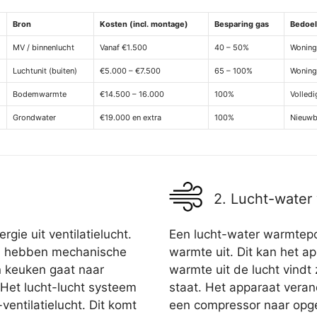
Bron
Kosten (incl. montage)
Besparing gas
Bedoel
MV / binnenlucht
Vanaf €1.500
40 – 50%
Woning
Luchtunit (buiten)
€5.000 – €7.500
65 – 100%
Woning
Bodemwarmte
€14.500 – 16.000
100%
Volled
Grondwater
€19.000 en extra
100%
Nieuwb
2. Lucht-wate
gie uit ventilatielucht.
Een lucht-water warmtepom
d hebben mechanische
warmte uit. Dit kan het a
n keuken gaat naar
warmte uit de lucht vindt
Het lucht-lucht systeem
staat. Het apparaat veran
ventilatielucht. Dit komt
een compressor naar opg