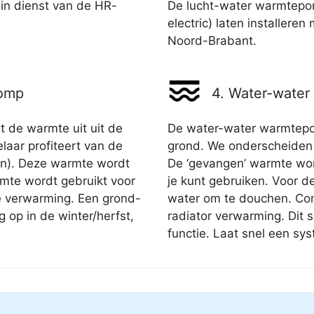
 in dienst van de HR-
De lucht-water warmtepomp
electric) laten installeren
Noord-Brabant.
pomp
4. Water-wate
 de warmte uit uit de
De water-water warmtepom
ar profiteert van de
grond. We onderscheiden
den). Deze warmte wordt
De ‘gevangen’ warmte wo
mte wordt gebruikt voor
je kunt gebruiken. Voor 
e verwarming. Een grond-
water om te douchen. Co
op in de winter/herfst,
radiator verwarming. Dit
functie. Laat snel een sys