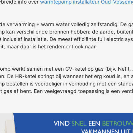
gebreide info over
warmtepomp installateur Oud-Vossem
e verwarming + warm water volledig zelfstandig. De ga
kan verschillende bronnen hebben: de aarde, buitenlu
inclusief installatie. De meest efficiënte full electri
it, maar daar is het rendement ook naar.
mp werkt samen met een CV-ketel op gas (bijv. Nefit, 
en. De HR-ketel springt bij wanneer het erg koud is, e
 bestellen is voordeliger in verhouding met een standal
et gas af bent. Een veelgevraagd toepassing is een ven