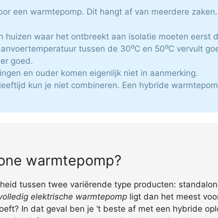
 voor een warmtepomp. Dit hangt af van meerdere zaken.
en huizen waar het ontbreekt aan isolatie moeten eerst 
anvoertemperatuur tussen de 30⁰C en 50⁰C vervult go
er goed.
ingen en ouder komen eigenlijk niet in aanmerking.
leeftijd kun je niet combineren. Een hybride warmtepom
alone warmtepomp?
id tussen twee variërende type producten: standalone (
volledig elektrische warmtepomp
ligt dan het meest voor
oeft? In dat geval ben je ‘t beste af met een hybride o