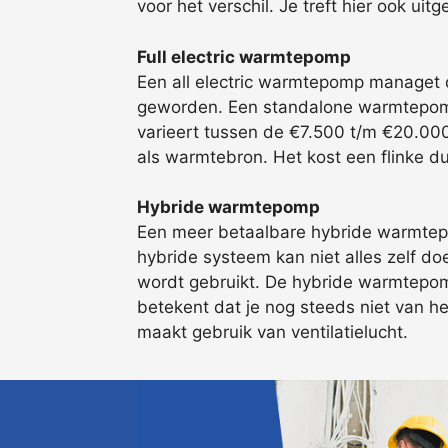
voor het verschil. Je treft hier ook uit
Full electric warmtepomp
Een all electric warmtepomp managet d
geworden. Een standalone warmtepomp 
varieert tussen de €7.500 t/m €20.000 
als warmtebron. Het kost een flinke du
Hybride warmtepomp
Een meer betaalbare hybride warmtepo
hybride systeem kan niet alles zelf do
wordt gebruikt. De hybride warmtepomp
betekent dat je nog steeds niet van h
maakt gebruik van ventilatielucht.