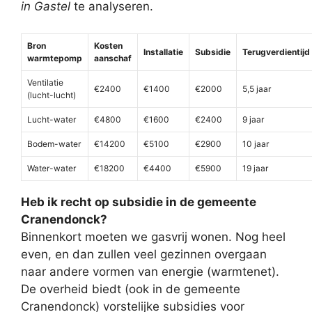
in Gastel
te analyseren.
Bron
Kosten
Installatie
Subsidie
Terugverdientijd
warmtepomp
aanschaf
Ventilatie
€2400
€1400
€2000
5,5 jaar
(lucht-lucht)
Lucht-water
€4800
€1600
€2400
9 jaar
Bodem-water
€14200
€5100
€2900
10 jaar
Water-water
€18200
€4400
€5900
19 jaar
Heb ik recht op subsidie in de gemeente
Cranendonck?
Binnenkort moeten we gasvrij wonen. Nog heel
even, en dan zullen veel gezinnen overgaan
naar andere vormen van energie (warmtenet).
De overheid biedt (ook in de gemeente
Cranendonck) vorstelijke subsidies voor