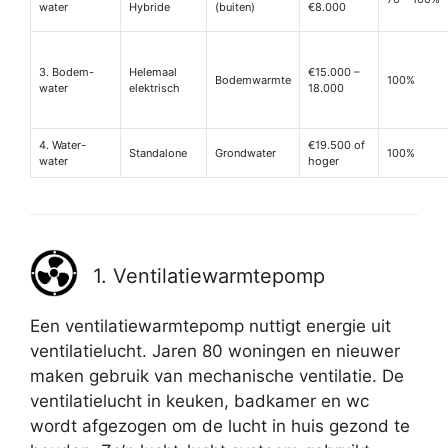
water
Hybride
(buiten)
€8.000
3. Bodem-
Helemaal
€15.000 –
Bodemwarmte
100%
water
elektrisch
18.000
4. Water-
€19.500 of
Standalone
Grondwater
100%
water
hoger
1. Ventilatiewarmtepomp
Een ventilatiewarmtepomp nuttigt energie uit
ventilatielucht. Jaren 80 woningen en nieuwer
maken gebruik van mechanische ventilatie. De
ventilatielucht in keuken, badkamer en wc
wordt afgezogen om de lucht in huis gezond te