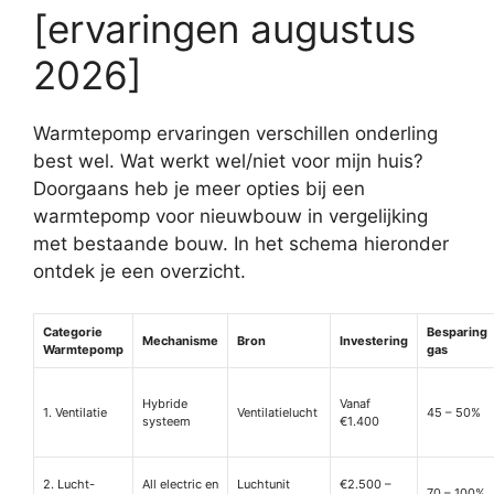
[ervaringen augustus
2026]
Warmtepomp ervaringen verschillen onderling
best wel. Wat werkt wel/niet voor mijn huis?
Doorgaans heb je meer opties bij een
warmtepomp voor nieuwbouw in vergelijking
met bestaande bouw. In het schema hieronder
ontdek je een overzicht.
Categorie
Besparing
Mechanisme
Bron
Investering
Warmtepomp
gas
Hybride
Vanaf
1. Ventilatie
Ventilatielucht
45 – 50%
systeem
€1.400
2. Lucht-
All electric en
Luchtunit
€2.500 –
70 – 100%