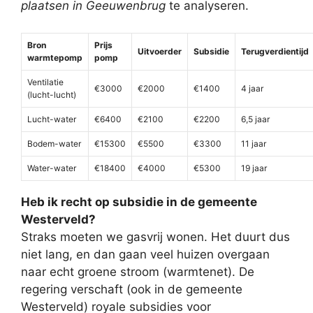
plaatsen in Geeuwenbrug
te analyseren.
Bron
Prijs
Uitvoerder
Subsidie
Terugverdientijd
warmtepomp
pomp
Ventilatie
€3000
€2000
€1400
4 jaar
(lucht-lucht)
Lucht-water
€6400
€2100
€2200
6,5 jaar
Bodem-water
€15300
€5500
€3300
11 jaar
Water-water
€18400
€4000
€5300
19 jaar
Heb ik recht op subsidie in de gemeente
Westerveld?
Straks moeten we gasvrij wonen. Het duurt dus
niet lang, en dan gaan veel huizen overgaan
naar echt groene stroom (warmtenet). De
regering verschaft (ook in de gemeente
Westerveld) royale subsidies voor