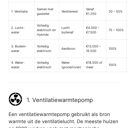
Samen met
Vanaf
1. Ventilatie
Ventilerend
30 – 50%
gasketel
€1.250
Volledig
2. Lucht-
Lucht
€4.000 –
elektrisch en
75 – 100%
water
buitenaf
€7.500
Hybride
3. Bodem-
Volledig
€13.000 –
Aardbron
100%
water
elektrisch
16.500
4. Water-
Volledig
Water
€18.500 of
100%
water
elektrisch
(grond/rivier)
meer
1. Ventilatiewarmtepomp
Een ventilatiewarmtepomp gebruikt als bron
warmte uit de ventilatielucht. De meeste huizen