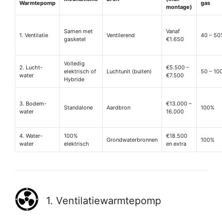
Warmtepomp
gas
montage)
Samen met
Vanaf
1. Ventilatie
Ventilerend
40 – 50
gasketel
€1.650
Volledig
2. Lucht-
€5.500 –
elektrisch of
Luchtunit (buiten)
50 – 10
water
€7.500
Hybride
3. Bodem-
€13.000 –
Standalone
Aardbron
100%
water
16.000
4. Water-
100%
€18.500
Grondwaterbronnen
100%
water
elektrisch
en extra
1. Ventilatiewarmtepomp