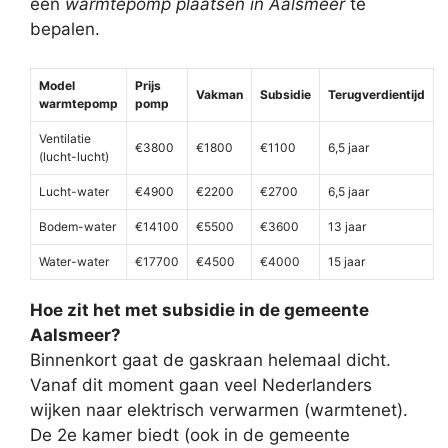
een
warmtepomp plaatsen in Aalsmeer
te
bepalen.
Model
Prijs
Vakman
Subsidie
Terugverdientijd
warmtepomp
pomp
Ventilatie
€3800
€1800
€1100
6,5 jaar
(lucht-lucht)
Lucht-water
€4900
€2200
€2700
6,5 jaar
Bodem-water
€14100
€5500
€3600
13 jaar
Water-water
€17700
€4500
€4000
15 jaar
Hoe zit het met subsidie in de gemeente
Aalsmeer?
Binnenkort gaat de gaskraan helemaal dicht.
Vanaf dit moment gaan veel Nederlanders
wijken naar elektrisch verwarmen (warmtenet).
De 2e kamer biedt (ook in de gemeente