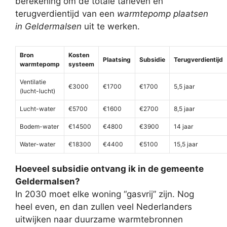
berekening om de totale tarieven en
terugverdientijd van een
warmtepomp plaatsen
in Geldermalsen
uit te werken.
Bron
Kosten
Plaatsing
Subsidie
Terugverdientijd
warmtepomp
systeem
Ventilatie
€3000
€1700
€1700
5,5 jaar
(lucht-lucht)
Lucht-water
€5700
€1600
€2700
8,5 jaar
Bodem-water
€14500
€4800
€3900
14 jaar
Water-water
€18300
€4400
€5100
15,5 jaar
Hoeveel subsidie ontvang ik in de gemeente
Geldermalsen?
In 2030 moet elke woning “gasvrij” zijn. Nog
heel even, en dan zullen veel Nederlanders
uitwijken naar duurzame warmtebronnen