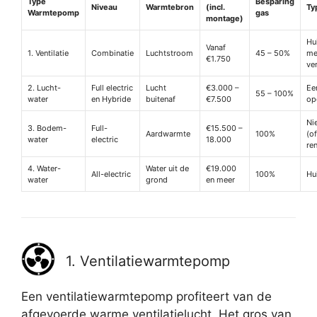
Type
Besparing
Niveau
Warmtebron
(incl.
Ty
Warmtepomp
gas
montage)
Hu
Vanaf
1. Ventilatie
Combinatie
Luchtstroom
45 – 50%
me
€1.750
ven
2. Lucht-
Full electric
Lucht
€3.000 –
Ee
55 – 100%
water
en Hybride
buitenaf
€7.500
op
Ni
3. Bodem-
Full-
€15.500 –
Aardwarmte
100%
(o
water
electric
18.000
re
4. Water-
Water uit de
€19.000
All-electric
100%
Hu
water
grond
en meer
1. Ventilatiewarmtepomp
Een ventilatiewarmtepomp profiteert van de
afgevoerde warme ventilatielucht. Het gros van