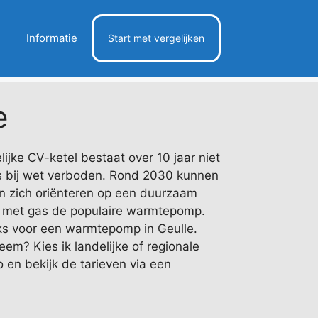
Informatie
Start met vergelijken
e
jke CV-ketel bestaat over 10 jaar niet
as bij wet verboden. Rond 2030 kunnen
n zich oriënteren op een duurzaam
tel met gas de populaire warmtepomp.
cks voor een
warmtepomp in Geulle
.
eem? Kies ik landelijke of regionale
o en bekijk de tarieven via een