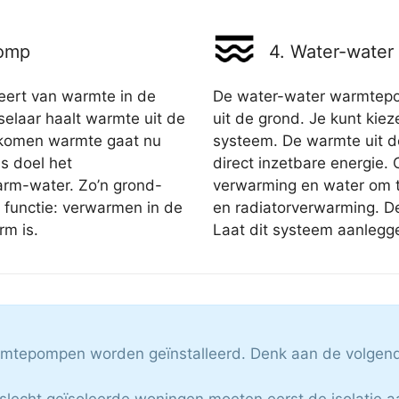
pomp
4. Water-wate
ert van warmte in de
De water-water warmtep
elaar haalt warmte uit de
uit de grond. Je kunt kiez
gekomen warmte gaat nu
systeem. De warmte uit 
s doel het
direct inzetbare energie.
rm-water. Zo’n grond-
verwarming en water om 
functie: verwarmen in de
en radiatorverwarming. D
rm is.
Laat dit systeem aanlegge
armtepompen worden geïnstalleerd. Denk aan de volgend
 slecht geïsoleerde woningen moeten eerst de isolatie 