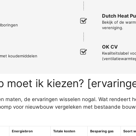
Dutch Heat P
Bekijk of de warm
ndboringen
vereniging.
OK CV
Kwaliteitslabel voo
n met koudemiddelen
(ventilatiewarmt
moet ik kiezen? [ervaring
n maten, de ervaringen wisselen nogal. Wat rendeert het
pomp voor nieuwbouw vergeleken met bestaande bouw. In
Energiebron
Totale kosten
Besparing gas
Soort 