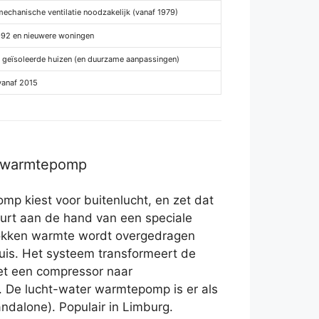
echanische ventilatie noodzakelijk (vanaf 1979)
992 en nieuwere woningen
g geïsoleerde huizen (en duurzame aanpassingen)
vanaf 2015
r warmtepomp
p kiest voor buitenlucht, en zet dat
eurt aan de hand van een speciale
trokken warmte wordt overgedragen
is. Het systeem transformeert de
et een compressor naar
 De lucht-water warmtepomp is er als
tandalone). Populair in Limburg.