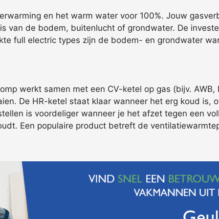
verwarming en het warm water voor 100%. Jouw gasverbr
 van de bodem, buitenlucht of grondwater. De invester
uikte full electric types zijn de bodem- en grondwater w
mp werkt samen met een CV-ketel op gas (bijv. AWB, Rem
ien. De HR-ketel staat klaar wanneer het erg koud is, 
llen is voordeliger wanneer je het afzet tegen een volle
houdt. Een populaire product betreft de ventilatiewarm