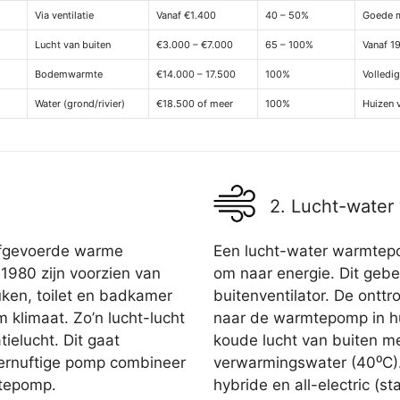
Via ventilatie
Vanaf €1.400
40 – 50%
Goede m
Lucht van buiten
€3.000 – €7.000
65 – 100%
Vanaf 1
Bodemwarmte
€14.000 – 17.500
100%
Volledi
Water (grond/rivier)
€18.500 of meer
100%
Huizen 
2. Lucht-wate
afgevoerde warme
Een lucht-water warmtepom
1980 zijn voorzien van
om naar energie. Dit geb
uken, toilet en badkamer
buitenventilator. De ont
 klimaat. Zo’n lucht-lucht
naar de warmtepomp in hu
tielucht. Dit gaat
koude lucht van buiten m
vernuftige pomp combineer
verwarmingswater (40⁰C).
mtepomp.
hybride en all-electric (s