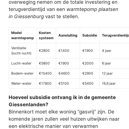
overweging nemen om de totale investering en
terugverdientijd van een
warmtepomp plaatsen
in Giessenburg
vast te stellen.
Model
Kosten
Aansluiting
Subsidie
Terugverdientij
warmtepomp
systeem
Ventilatie
€2800
€1400
€1900
4 jaar
(lucht-lucht)
Lucht-water
€5800
€1900
€2000
6 jaar
Bodem-water
€15400
€4600
€2900
12 jaar
Water-water
€17800
€5100
€5400
16,6 jaar
Hoeveel subsidie ontvang ik in de gemeente
Giessenlanden?
Binnenkort moet elke woning “gasvrij” zijn. De
komende jaren zullen veel huizen uitwijken naar
een elektrische manier van verwarmen