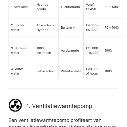
Hybride
Vanaf
1. Ventilatie
Luchtstroom
30 – 50%
combi
€1.450
2. Lucht-
All electric en
€4.000 –
Buitenunit
70 – 100%
water
Hybride
€6.000
3. Bodem-
100%
€15.000
Aardwarmte
100%
water
elektrisch
– 16.000
4. Water-
€20.000
Full-electric
Waterbronnen
100%
water
of hoger
1. Ventilatiewarmtepomp
Een ventilatiewarmtepomp profiteert van