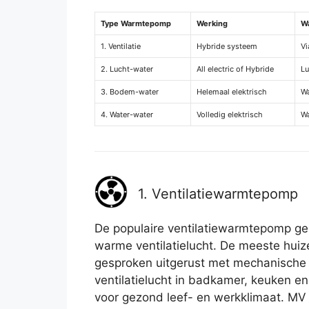
Type Warmtepomp
Werking
W
1. Ventilatie
Hybride systeem
Vi
2. Lucht-water
All electric of Hybride
Lu
3. Bodem-water
Helemaal elektrisch
W
4. Water-water
Volledig elektrisch
Wa
1. Ventilatiewarmtepomp
De populaire ventilatiewarmtepomp ge
warme ventilatielucht. De meeste huiz
gesproken uitgerust met mechanische v
ventilatielucht in badkamer, keuken en
voor gezond leef- en werkklimaat. MV 