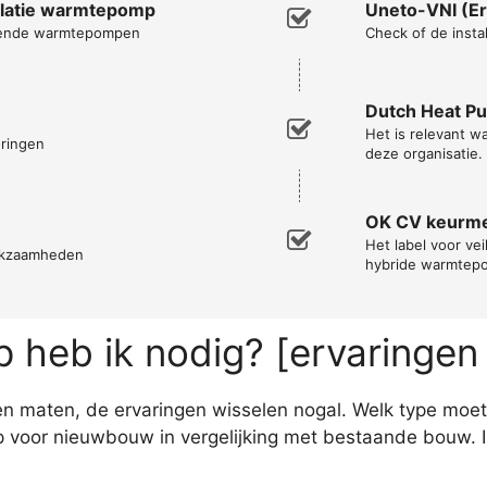
allatie warmtepomp
Uneto-VNI (Er
opende warmtepompen
Check of de insta
Dutch Heat P
Het is relevant 
oringen
deze organisatie.
OK CV keurm
Het label voor ve
erkzaamheden
hybride warmtep
heb ik nodig? [ervaringen
n maten, de ervaringen wisselen nogal. Welk type moet ik
voor nieuwbouw in vergelijking met bestaande bouw. In