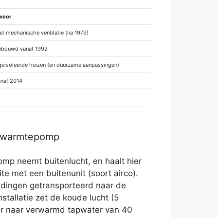
voor
t mechanische ventilatie (na 1979)
ebouwd vanaf 1992
geïsoleerde huizen (en duurzame aanpassingen)
anaf 2014
r warmtepomp
mp neemt buitenlucht, en haalt hier
ite met een buitenunit (soort airco).
idingen getransporteerd naar de
stallatie zet de koude lucht (5
or naar verwarmd tapwater van 40