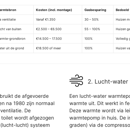
armtebron
Kosten (incl. montage)
Gasbesparing
Bedoeld 
a ventilatie
Vanaf €1.350
30 – 50%
Huizen me
cht van buiten
€2.500 – €6.500
55 – 100%
Huizen g
armte-grondbron
€14.500 – 17.500
100%
Volledig 
ter uit de grond
€18.500 of meer
100%
Huizen v
2. Lucht-wate
bruikt de afgevoerde
Een lucht-water warmtepo
en na 1980 zijn normaal
warmte uit. Dit werkt in fe
entilatie. De
Deze warmte wordt via le
 toilet wordt afgezogen
warmtepomp in huis. De in
(lucht-lucht) systeem
graden) via de compress