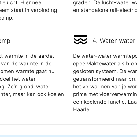
atielucht. Hiermee
graden. De lucht-water w
eem staat in verbinding
en standalone (all-electric
pomp.
pomp
4. Water-wate
 warmte in de aarde.
De water-water warmtepo
 van de warmte in de
oppervlaktewater als bron
gekomen warmte gaat nu
gesloten systeem. De war
 doel het water
getransformeerd naar bru
g. Zo’n grond-water
het verwarmen van je won
nter, maar kan ook koelen
prima met vloerverwarmin
een koelende functie. La
Haarle.