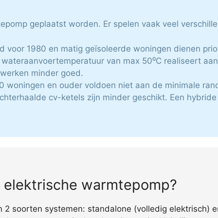
mtepomp geplaatst worden. Er spelen vaak veel verschil
d voor 1980 en matig geïsoleerde woningen dienen priorit
wateraanvoertemperatuur van max 50⁰C realiseert aant
n werken minder goed.
 80 woningen en ouder voldoen niet aan de minimale ra
chterhaalde cv-ketels zijn minder geschikt. Een hybri
ig elektrische warmtepomp?
 soorten systemen: standalone (volledig elektrisch) e