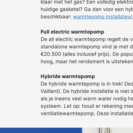
klaar met het gas? Een
volledig elekt
huidige gasketel? Ga dan voor een hybr
beschikbaar:
warmtepomp installateur
Full electric warmtepomp
De all electric warmtepomp regelt de 
standalone warmtepomp vind je met div
€20.500 (alles inclusief prijs). De po
hoog, maar het rendement is uitsteke
Hybride warmtepomp
De hybride warmtepomp is in trek! Dez
Vaillant). De hybride installatie is nie
als je ineens veel warm water nodig h
systeem. Let op: houd er rekening mee
ventilatiewarmtepomp. Deze installatie