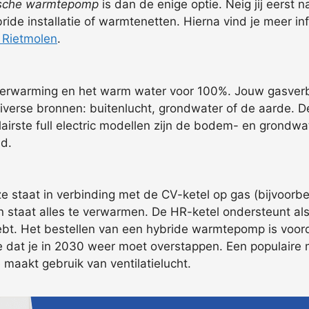
rische warmtepomp
is dan de enige optie. Neig jij eerst
ide installatie of warmtenetten. Hierna vind je meer in
 Rietmolen
.
verwarming en het warm water voor 100%. Jouw gasverbr
erse bronnen: buitenlucht, grondwater of de aarde. De
pulairste full electric modellen zijn de bodem- en gron
nd.
e staat in verbinding met de CV-ketel op gas (bijvoorb
t in staat alles te verwarmen. De HR-ketel ondersteunt als
ebt. Het bestellen van een hybride warmtepomp is voorde
 dat je in 2030 weer moet overstappen. Een populaire 
 maakt gebruik van ventilatielucht.