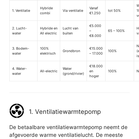
W
Hybride
Vanaf
1. Ventilatie
Via ventilatie
tot 50%
1
combi
€1.250
v
€5.000
2. Lucht-
Hybride en
Lucht van
H
–
65 – 100%
water
All electric
buiten
v
€8.000
N
3. Bodem-
100%
€15.000
Grondbron
100%
(
water
elektrisch
– 17.000
i
€18.000
4. Water-
Water
All-electric
en
100%
N
water
(grond/rivier)
hoger
1. Ventilatiewarmtepomp
De betaalbare ventilatiewarmtepomp neemt de
afgevoerde warme ventilatielucht. De meeste