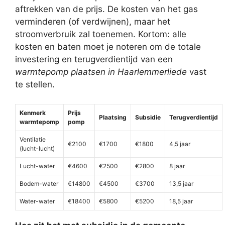
aftrekken van de prijs. De kosten van het gas
verminderen (of verdwijnen), maar het
stroomverbruik zal toenemen. Kortom: alle
kosten en baten moet je noteren om de totale
investering en terugverdientijd van een
warmtepomp plaatsen in Haarlemmerliede
vast
te stellen.
Kenmerk
Prijs
Plaatsing
Subsidie
Terugverdientijd
warmtepomp
pomp
Ventilatie
€2100
€1700
€1800
4,5 jaar
(lucht-lucht)
Lucht-water
€4600
€2500
€2800
8 jaar
Bodem-water
€14800
€4500
€3700
13,5 jaar
Water-water
€18400
€5800
€5200
18,5 jaar