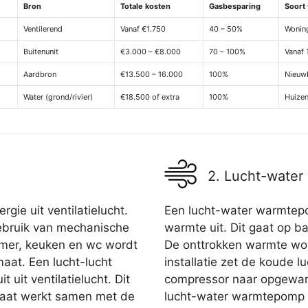
Bron
Totale kosten
Gasbesparing
Soort
Ventilerend
Vanaf €1.750
40 – 50%
Woning
Buitenunit
€3.000 – €8.000
70 – 100%
Vanaf 
Aardbron
€13.500 – 16.000
100%
Nieuwb
Water (grond/rivier)
€18.500 of extra
100%
Huizen
2. Lucht-wate
gie uit ventilatielucht.
Een lucht-water warmtepo
bruik van mechanische
warmte uit. Dit gaat op ba
dkamer, keuken en wc wordt
De onttrokken warmte wor
aat. Een lucht-lucht
installatie zet de koude l
 uit ventilatielucht. Dit
compressor naar opgewar
araat werkt samen met de
lucht-water warmtepomp ka