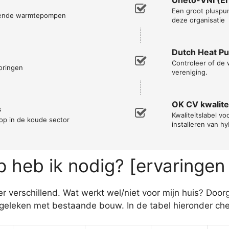
Een groot pluspun
opende warmtepompen
deze organisatie
Dutch Heat P
Controleer of de 
oringen
vereniging.
OK CV kwalitei
s
Kwaliteitslabel vo
op in de koude sector
installeren van h
heb ik nodig? [ervaringen
 verschillend. Wat werkt wel/niet voor mijn huis? Doorg
eken met bestaande bouw. In de tabel hieronder check