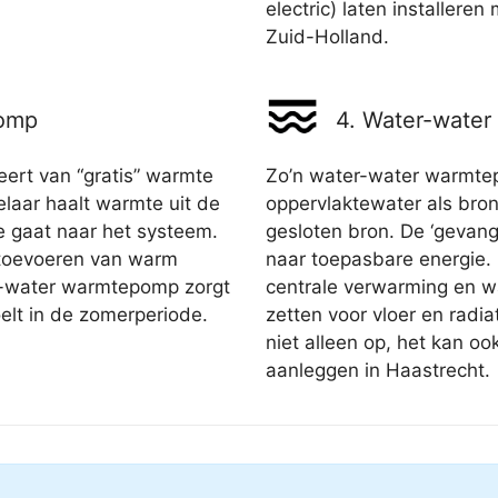
electric) laten installeren
Zuid-Holland.
pomp
4. Water-wate
ert van “gratis” warmte
Zo’n water-water warmte
aar haalt warmte uit de
oppervlaktewater als bron
e gaat naar het systeem.
gesloten bron. De ‘geva
 toevoeren van warm
naar toepasbare energie. 
d-water warmtepomp zorgt
centrale verwarming en w
elt in de zomerperiode.
zetten voor vloer en rad
niet alleen op, het kan oo
aanleggen in Haastrecht.