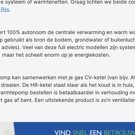
e systeem of warmtenetten. Graag lichten we beide con
Rijs
.
eert 100% autonoom de centrale verwarming en warm wat
ebruikt als bron de bodem, grondwater of buitenlucht.
 advies). Veel van deze full electric modellen zijn sys
g, maar het scheelt enorm op je energiekosten.
mp kan samenwerken met je gas CV-ketel (van bijv. AWB
raaien. De HR-ketel staat klaar als het koud is in huis, 
armtepomp bestellen is betaalbaarder in verhouding me
et gas af bent. Een uitstekende product is zo’n ventilat