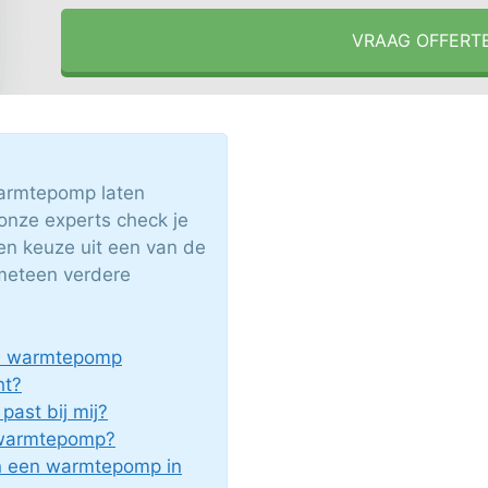
VRAAG OFFERT
armtepomp laten
onze experts check je
en keuze uit een van de
 meteen verdere
en warmtepomp
ht?
ast bij mij?
c warmtepomp?
an een warmtepomp in