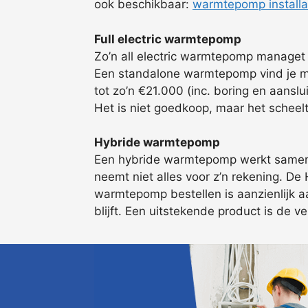
ook beschikbaar:
warmtepomp installa
Full electric warmtepomp
Zo’n all electric warmtepomp managet 
Een standalone warmtepomp vind je met
tot zo’n €21.000 (inc. boring en aansl
Het is niet goedkoop, maar het scheel
Hybride warmtepomp
Een hybride warmtepomp werkt samen m
neemt niet alles voor z’n rekening. De
warmtepomp bestellen is aanzienlijk aa
blijft. Een uitstekende product is de v