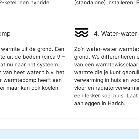
R-ketel: een hybride
(standalone) installeren. E
pomp
4. Water-wate
armte uit de grond. Een
Zo’n water-water warmtep
e uit de bodem (circa 9 –
grond. We differentiëren e
at nu naar het systeem.
van een warmtewisselaar
 van heet water t.b.v. het
warmte die je kunt gebrui
r warmtepomp heeft een
verwarming in huis en vo
ter maar kan ook koelen
vloer en radiatorverwarmi
een lekker koel huis. La
aanleggen in Harich.