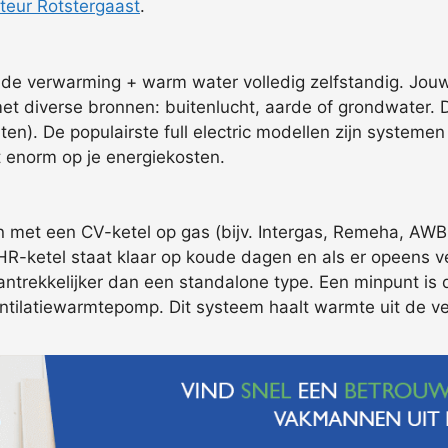
teur Rotstergaast
.
de verwarming + warm water volledig zelfstandig. Jouw 
 diverse bronnen: buitenlucht, aarde of grondwater. D
uiten). De populairste full electric modellen zijn syste
t enorm op je energiekosten.
et een CV-ketel op gas (bijv. Intergas, Remeha, AWB, 
 HR-ketel staat klaar op koude dagen en als er opeens 
ntrekkelijker dan een standalone type. Een minpunt is d
entilatiewarmtepomp. Dit systeem haalt warmte uit de ven