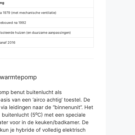
ing
a 1979 (met mechanische ventilatie)
gebouwd na 1992
eïsoleerde huizen (en duurzame aanpassingen)
anaf 2016
r warmtepomp
mp benut buitenlucht als
asis van een ‘airco achtig’ toestel. De
a leidingen naar de “binnenunit”. Het
buitenlucht (5⁰C) met een speciale
ter voor in de keuken/badkamer. De
n je hybride of volledig elektrisch