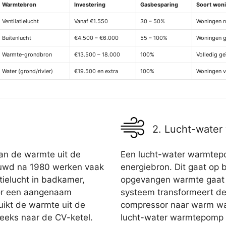
Warmtebron
Investering
Gasbesparing
Soort won
Ventilatielucht
Vanaf €1.550
30 – 50%
Woningen n
Buitenlucht
€4.500 – €6.000
55 – 100%
Woningen 
Warmte-grondbron
€13.500 – 18.000
100%
Volledig g
Water (grond/rivier)
€19.500 en extra
100%
Woningen v
2. Lucht-wate
van de warmte uit de
Een lucht-water warmtepo
ouwd na 1980 werken vaak
energiebron. Dit gaat op b
tielucht in badkamer,
opgevangen warmte gaat vi
oor een aangenaam
systeem transformeert de 
uikt de warmte uit de
compressor naar warm wa
treeks naar de CV-ketel.
lucht-water warmtepomp ku