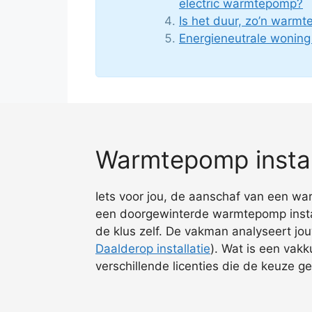
electric warmtepomp?
Is het duur, zo’n warmt
Energieneutrale wonin
Warmtepomp install
Iets voor jou, de aanschaf van een wa
een doorgewinterde warmtepomp installa
de klus zelf. De vakman analyseert jou
Daalderop installatie
). Wat is een vak
verschillende licenties die de keuze 