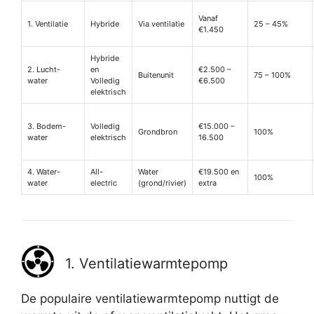
Vanaf
1. Ventilatie
Hybride
Via ventilatie
25 – 45%
€1.450
Hybride
2. Lucht-
en
€2.500 –
Buitenunit
75 – 100%
water
Volledig
€6.500
elektrisch
3. Bodem-
Volledig
€15.000 –
Grondbron
100%
water
elektrisch
16.500
4. Water-
All-
Water
€19.500 en
100%
water
electric
(grond/rivier)
extra
1. Ventilatiewarmtepomp
De populaire ventilatiewarmtepomp nuttigt de