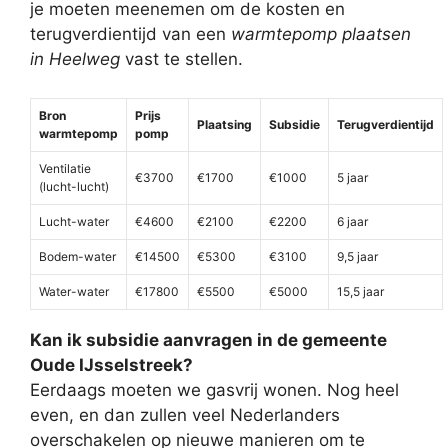
je moeten meenemen om de kosten en
terugverdientijd van een
warmtepomp plaatsen
in Heelweg
vast te stellen.
Bron
Prijs
Plaatsing
Subsidie
Terugverdientijd
warmtepomp
pomp
Ventilatie
€3700
€1700
€1000
5 jaar
(lucht-lucht)
Lucht-water
€4600
€2100
€2200
6 jaar
Bodem-water
€14500
€5300
€3100
9,5 jaar
Water-water
€17800
€5500
€5000
15,5 jaar
Kan ik subsidie aanvragen in de gemeente
Oude IJsselstreek?
Eerdaags moeten we gasvrij wonen. Nog heel
even, en dan zullen veel Nederlanders
overschakelen op nieuwe manieren om te