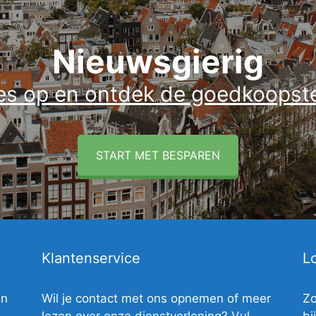
Nieuwsgierig
es op en ontdek de goedkoopste 
START MET BESPAREN
Klantenservice
Lo
en
Wil je contact met ons opnemen of meer
Zo
lezen over onze dienstverlening? Vul
bi