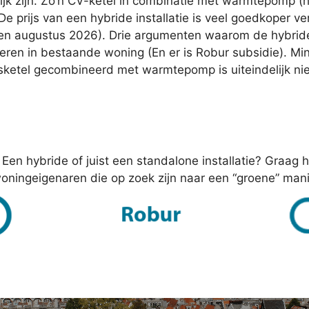
jk zijn. Zo’n CV-ketel in combinatie met warmtepomp (
De prijs van een hybride installatie is veel goedkoper v
n augustus 2026). Drie argumenten waarom de hybride 
reren in bestaande woning (En er is Robur subsidie). Minde
gasketel gecombineerd met warmtepomp is uiteindelijk ni
Een hybride of juist een standalone installatie? Graag 
oningeigenaren die op zoek zijn naar een “groene” man