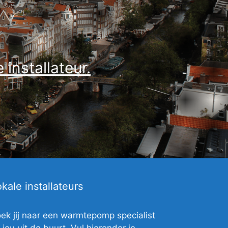
installateur.
kale installateurs
ek jij naar een warmtepomp specialist
j jou uit de buurt. Vul hieronder je