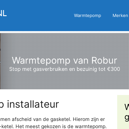
Warmtepomp
Merken
Warmtepomp van Robur
Stop met gasverbruiken en bezuinig tot €300
installateur
W
g
n afscheid van de gasketel. Hierom zijn er
r-ketel. Het meest gekozen is de warmtepomp.