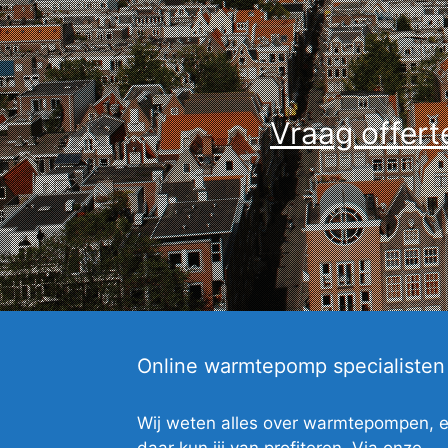
Vraag offert
Online warmtepomp specialisten
Wij weten alles over warmtepompen, 
daar kun jij van profiteren. Via onze