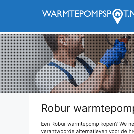
Ga
naar
de
inhoud
Robur warmtepomp 
Een Robur warmtepomp kopen? We neme
verantwoorde alternatieven voor de h