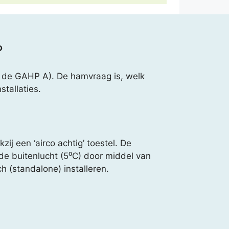
?
ls de GAHP A). De hamvraag is, welk
tallaties.
ij een ‘airco achtig’ toestel. De
e buitenlucht (5⁰C) door middel van
h (standalone) installeren.