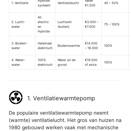
Hybride
Vanaf
1. Ventilatie
Ventilatielucht
40 – 50%
systeem
€1.500
All
2. Lucht-
electric
Luchtunit
€3.000 –
75 – 100%
water
en
(buiten)
€7.000
Hybride
3. Bodem-
Helemaal
€14.500
Bodemwarmte
100%
water
elektrisch
– 18.000
4. Water-
100%
Water uit de
€19.500
100%
water
elektrisch
grond
of extra
1. Ventilatiewarmtepomp
De populaire ventilatiewarmtepomp neemt
(warmte) ventilatielucht. Het gros van huizen na
1980 gebouwd werken vaak met mechanische