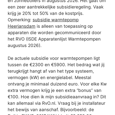
en zonneboilers in augustus 2026. Het gaat om
een zeer aantrekkelijke subsidieregeling. Vaak
krijg je 20% tot 50% van de kostprijs.
Opmerking:
subsidie warmtepomp
Heerjansdam
is alleen van toepassing op
apparaten die worden gecommuniceerd door
het RVO (ISDE Apparatenlijst Warmtepompen
augustus 2026).
De actuele subsidie voor warmtepompen ligt
tussen de €2300 en €5900. Het bedrag wat jij
terugkrijgt hangt af van het type systeem,
vermogen (kW) en energielabel. Meestal
ontvang je minimaal duizend euro. Voor elke Kw
extra vermogen krijg je een extra “bonus” van
€100. Hoe dien ik mijn subsidieaanvraag in? Dit
kan allemaal via RvO.nl. Vraag bij je installateur
het bewijs van aanschaf. Bijvoorbeeld: de