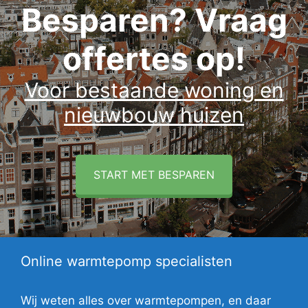
Besparen? Vraag
offertes op!
Voor bestaande woning en
nieuwbouw huizen
START MET BESPAREN
Online warmtepomp specialisten
Wij weten alles over warmtepompen, en daar