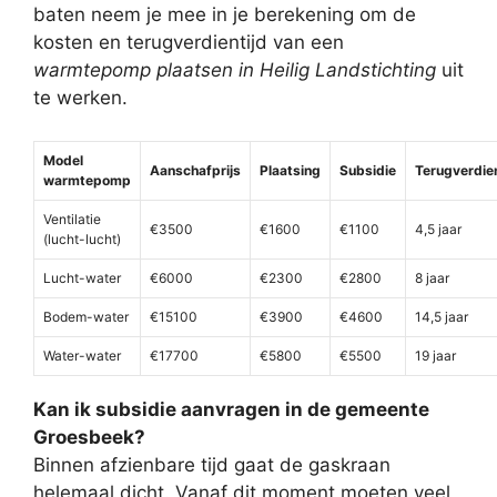
baten neem je mee in je berekening om de
kosten en terugverdientijd van een
warmtepomp plaatsen in Heilig Landstichting
uit
te werken.
Model
Aanschafprijs
Plaatsing
Subsidie
Terugverdien
warmtepomp
Ventilatie
€3500
€1600
€1100
4,5 jaar
(lucht-lucht)
Lucht-water
€6000
€2300
€2800
8 jaar
Bodem-water
€15100
€3900
€4600
14,5 jaar
Water-water
€17700
€5800
€5500
19 jaar
Kan ik subsidie aanvragen in de gemeente
Groesbeek?
Binnen afzienbare tijd gaat de gaskraan
helemaal dicht. Vanaf dit moment moeten veel