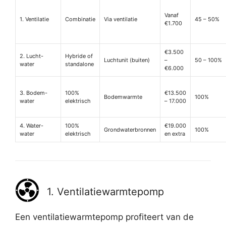
Vanaf
1. Ventilatie
Combinatie
Via ventilatie
45 – 50%
€1.700
€3.500
2. Lucht-
Hybride of
Luchtunit (buiten)
–
50 – 100%
water
standalone
€6.000
3. Bodem-
100%
€13.500
Bodemwarmte
100%
water
elektrisch
– 17.000
4. Water-
100%
€19.000
Grondwaterbronnen
100%
water
elektrisch
en extra
1. Ventilatiewarmtepomp
Een ventilatiewarmtepomp profiteert van de