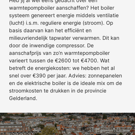
Heb jij al wel eens gedacht over een
warmtepompboiler aanschaffen? Het boiler
systeem genereert energie middels ventilatie
(lucht) i.s.m. reguliere energie (stroom). Op
basis daarvan kan het efficiënt en
milieuvriendelijk tapwater verwarmen. Dit kan
door de inwendige compressor. De
aanschafprijs van zo’n warmtepompboiler
varieert tussen de €2600 tot €4700. Wat
betreft de energiekosten: we hebben het al
snel over €390 per jaar. Advies: zonnepanelen
en de elektrische boiler is de ideale mix om de
stroomkosten te drukken in de provincie
Gelderland.