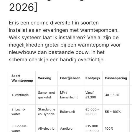
2026]
Er is een enorme diversiteit in soorten
installaties en ervaringen met warmtepompen.
Welk systeem laat ik installeren? Veelal zijn de
mogelijkheden groter bij een warmtepomp voor
nieuwbouw dan bestaande bouw. In het
schema check je een handig overzichtje.
Soort
Werking
Energiebron
Kostprijs
Gasbesparing
Warmtepomp
Samen met
MV /
Vanaf
1. Ventilatie
30 – 50%
gasketel
binnenlucht
€1.300
2. Lucht-
Standalone
€5.000 –
Buitenunit
55 – 100%
water
en Hybride
€6.000
3. Bodem-
€15.000
All-electric
Aardbron
100%
water
– 16.000