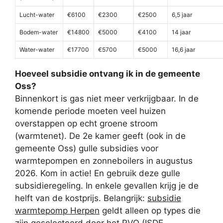
Lucht-water
€6100
€2300
€2500
6,5 jaar
Bodem-water
€14800
€5000
€4100
14 jaar
Water-water
€17700
€5700
€5000
16,6 jaar
Hoeveel subsidie ontvang ik in de gemeente
Oss?
Binnenkort is gas niet meer verkrijgbaar. In de
komende periode moeten veel huizen
overstappen op echt groene stroom
(warmtenet). De 2e kamer geeft (ook in de
gemeente Oss) gulle subsidies voor
warmtepompen en zonneboilers in augustus
2026. Kom in actie! En gebruik deze gulle
subsidieregeling. In enkele gevallen krijg je de
helft van de kostprijs. Belangrijk:
subsidie
warmtepomp Herpen
geldt alleen op types die
zijn geselecteerd door het RVO (ISDE