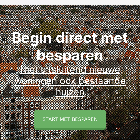
Begin direct met
besparen
Niet uitsluitend nieuwe
woningen ook bestaande
huizen
START MET BESPAREN