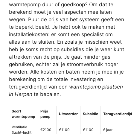
warmtepomp duur of goedkoop? Om dat te
berekend moet je veel aspecten mee laten
wegen. Puur de prijs van het systeem geeft een
te beperkt beeld. Je hebt ook te maken met
installatiekosten: er komt een specialist om
alles aan te sluiten. En zoals je misschien weet
heb je soms recht op subsidies die je weer kunt
aftrekken van de prijs. Je gaat minder gas
gebruiken, echter zal je stroomverbruik hoger
worden. Alle kosten en baten neem je mee in je
berekening om de totale investering en
terugverdientijd van een
warmtepomp plaatsen
in Herpen
te bepalen.
Soort
Prijs
Uitvoerder
Subsidie
Terugverdientijd
warmtepomp
pomp
Ventilatie
€2100
€1100
€1100
6 jaar
(lucht-lucht)