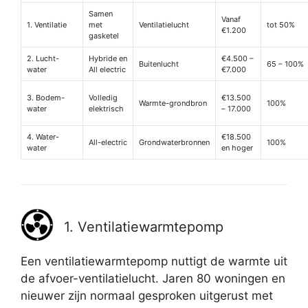
Samen
Vanaf
1. Ventilatie
met
Ventilatielucht
tot 50%
€1.200
gasketel
2. Lucht-
Hybride en
€4.500 –
Buitenlucht
65 – 100%
water
All electric
€7.000
3. Bodem-
Volledig
€13.500
Warmte-grondbron
100%
water
elektrisch
– 17.000
4. Water-
€18.500
All-electric
Grondwaterbronnen
100%
water
en hoger
1. Ventilatiewarmtepomp
Een ventilatiewarmtepomp nuttigt de warmte uit
de afvoer-ventilatielucht. Jaren 80 woningen en
nieuwer zijn normaal gesproken uitgerust met