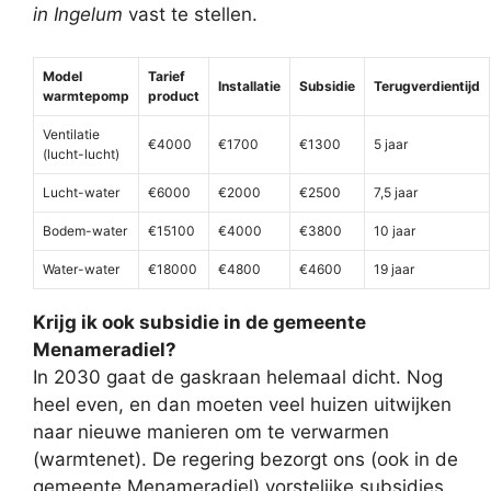
in Ingelum
vast te stellen.
Model
Tarief
Installatie
Subsidie
Terugverdientijd
warmtepomp
product
Ventilatie
€4000
€1700
€1300
5 jaar
(lucht-lucht)
Lucht-water
€6000
€2000
€2500
7,5 jaar
Bodem-water
€15100
€4000
€3800
10 jaar
Water-water
€18000
€4800
€4600
19 jaar
Krijg ik ook subsidie in de gemeente
Menameradiel?
In 2030 gaat de gaskraan helemaal dicht. Nog
heel even, en dan moeten veel huizen uitwijken
naar nieuwe manieren om te verwarmen
(warmtenet). De regering bezorgt ons (ook in de
gemeente Menameradiel) vorstelijke subsidies