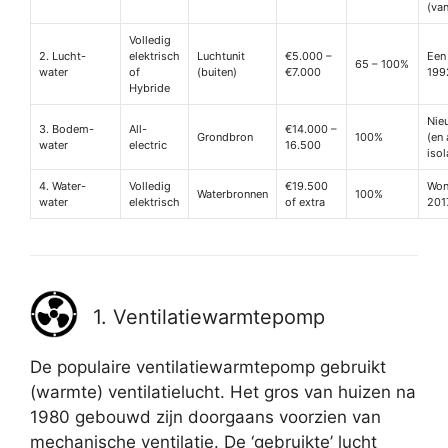
(va
Volledig
2. Lucht-
elektrisch
Luchtunit
€5.000 –
Een
65 – 100%
water
of
(buiten)
€7.000
199
Hybride
Nie
3. Bodem-
All-
€14.000 –
Grondbron
100%
(en
water
electric
16.500
iso
4. Water-
Volledig
€19.500
Won
Waterbronnen
100%
water
elektrisch
of extra
201
1. Ventilatiewarmtepomp
De populaire ventilatiewarmtepomp gebruikt
(warmte) ventilatielucht. Het gros van huizen na
1980 gebouwd zijn doorgaans voorzien van
mechanische ventilatie. De ‘gebruikte’ lucht