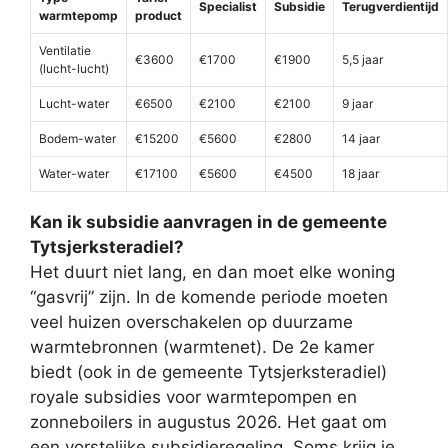
Specialist
Subsidie
Terugverdientijd
warmtepomp
product
Ventilatie
€3600
€1700
€1900
5,5 jaar
(lucht-lucht)
Lucht-water
€6500
€2100
€2100
9 jaar
Bodem-water
€15200
€5600
€2800
14 jaar
Water-water
€17100
€5600
€4500
18 jaar
Kan ik subsidie aanvragen in de gemeente
Tytsjerksteradiel?
Het duurt niet lang, en dan moet elke woning
“gasvrij” zijn. In de komende periode moeten
veel huizen overschakelen op duurzame
warmtebronnen (warmtenet). De 2e kamer
biedt (ook in de gemeente Tytsjerksteradiel)
royale subsidies voor warmtepompen en
zonneboilers in augustus 2026. Het gaat om
een vorstelijke subsidieregeling. Soms krijg je