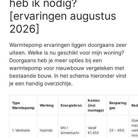
heb ik nodig?
[ervaringen augustus
2026]
Warmtepomp ervaringen liggen doorgaans zeer
uiteen. Welke is nu geschikt voor mijn woning?
Doorgaans heb je meer opties bij een
warmtepomp voor nieuwbouw vergeleken met
bestaande bouw. In het schema hieronder vind
je een handig overzichtje.
Kosten
Type
Besparing
Werking
Energiebron
(incl.
Bed
Warmtepomp
gas
montage)
Goe
mec
MV /
Vanaf
1. Ventilatie
Hybride
25 – 45%
vent
binnenlucht
€1.450
noo