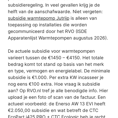
subsidieregeling. In veel gevallen krijg je de
helft van de aanschafwaarde. Niet vergeten:
subsidie warmtepomp Jutrijp
is alleen van
toepassing op installaties die worden
gecommuniceerd door het RVO (ISDE
Apparatenlijst Warmtepompen augustus 2026).
De actuele subsidie voor warmtepompen
varieert tussen de €1450 – €4150. Het totale
bedrag komt tot stand op basis van het merk
en type, vermogen en energielabel. De minimale
subsidie is €1.000. Per extra KW incasseer je
nog eens €100 extra. Hoe vraag ik subsidie
aan? Op RVO.nl tref je alle benodigde info. Hier
upload je een foto of scan van de factuur. Een
actueel voorbeeld: de Enerso AW 13 EVI heeft
€2.050,00 subsidie en wat betreft de CTC
EcoPart i425 PRO + CTC Ecologic heb je recht