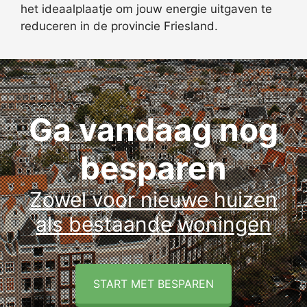
het ideaalplaatje om jouw energie uitgaven te
reduceren in de provincie Friesland.
Ga vandaag nog
besparen
Zowel voor nieuwe huizen
als bestaande woningen
START MET BESPAREN