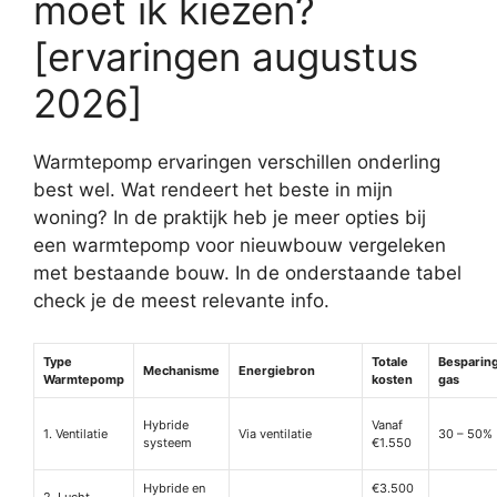
moet ik kiezen?
[ervaringen augustus
2026]
Warmtepomp ervaringen verschillen onderling
best wel. Wat rendeert het beste in mijn
woning? In de praktijk heb je meer opties bij
een warmtepomp voor nieuwbouw vergeleken
met bestaande bouw. In de onderstaande tabel
check je de meest relevante info.
Type
Totale
Besparin
Mechanisme
Energiebron
Warmtepomp
kosten
gas
Hybride
Vanaf
1. Ventilatie
Via ventilatie
30 – 50%
systeem
€1.550
Hybride en
€3.500