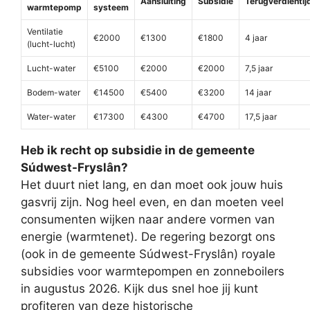
Aansluiting
Subsidie
Terugverdientij
warmtepomp
systeem
Ventilatie
€2000
€1300
€1800
4 jaar
(lucht-lucht)
Lucht-water
€5100
€2000
€2000
7,5 jaar
Bodem-water
€14500
€5400
€3200
14 jaar
Water-water
€17300
€4300
€4700
17,5 jaar
Heb ik recht op subsidie in de gemeente
Súdwest-Fryslân?
Het duurt niet lang, en dan moet ook jouw huis
gasvrij zijn. Nog heel even, en dan moeten veel
consumenten wijken naar andere vormen van
energie (warmtenet). De regering bezorgt ons
(ook in de gemeente Súdwest-Fryslân) royale
subsidies voor warmtepompen en zonneboilers
in augustus 2026. Kijk dus snel hoe jij kunt
profiteren van deze historische