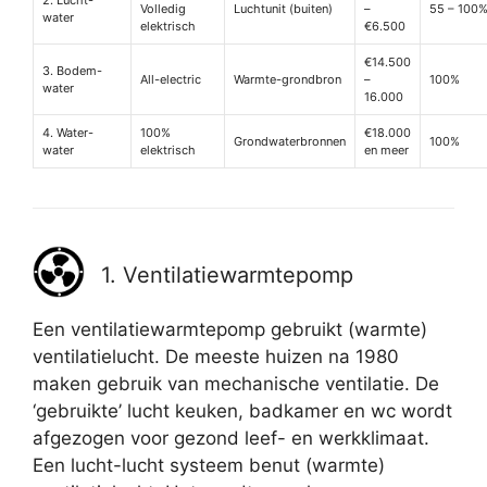
2. Lucht-
Volledig
Luchtunit (buiten)
–
55 – 100
water
elektrisch
€6.500
€14.500
3. Bodem-
All-electric
Warmte-grondbron
–
100%
water
16.000
4. Water-
100%
€18.000
Grondwaterbronnen
100%
water
elektrisch
en meer
1. Ventilatiewarmtepomp
Een ventilatiewarmtepomp gebruikt (warmte)
ventilatielucht. De meeste huizen na 1980
maken gebruik van mechanische ventilatie. De
‘gebruikte’ lucht keuken, badkamer en wc wordt
afgezogen voor gezond leef- en werkklimaat.
Een lucht-lucht systeem benut (warmte)