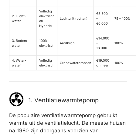
Volledig
€3.500
2. Lucht-
elektrisch
Luchtunit (buiten)
–
75 – 100%
water
en
€6.000
Hybride
€14.000
3. Bodem-
100%
Aardbron
–
100%
water
elektrisch
18.000
4. Water-
Volledig
€19.500
Grondwaterbronnen
100%
water
elektrisch
of meer
1. Ventilatiewarmtepomp
De populaire ventilatiewarmtepomp gebruikt
warmte uit de ventilatielucht. De meeste huizen
na 1980 zijn doorgaans voorzien van