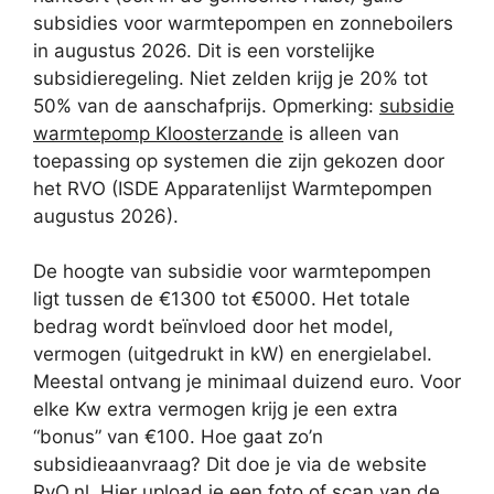
subsidies voor warmtepompen en zonneboilers
in augustus 2026. Dit is een vorstelijke
subsidieregeling. Niet zelden krijg je 20% tot
50% van de aanschafprijs. Opmerking:
subsidie
warmtepomp Kloosterzande
is alleen van
toepassing op systemen die zijn gekozen door
het RVO (ISDE Apparatenlijst Warmtepompen
augustus 2026).
De hoogte van subsidie voor warmtepompen
ligt tussen de €1300 tot €5000. Het totale
bedrag wordt beïnvloed door het model,
vermogen (uitgedrukt in kW) en energielabel.
Meestal ontvang je minimaal duizend euro. Voor
elke Kw extra vermogen krijg je een extra
“bonus” van €100. Hoe gaat zo’n
subsidieaanvraag? Dit doe je via de website
RvO.nl. Hier upload je een foto of scan van de