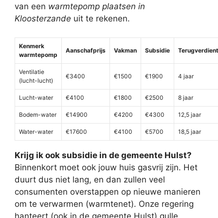
van een
warmtepomp plaatsen in
Kloosterzande
uit te rekenen.
Kenmerk
Aanschafprijs
Vakman
Subsidie
Terugverdient
warmtepomp
Ventilatie
€3400
€1500
€1900
4 jaar
(lucht-lucht)
Lucht-water
€4100
€1800
€2500
8 jaar
Bodem-water
€14900
€4200
€4300
12,5 jaar
Water-water
€17600
€4100
€5700
18,5 jaar
Krijg ik ook subsidie in de gemeente Hulst?
Binnenkort moet ook jouw huis gasvrij zijn. Het
duurt dus niet lang, en dan zullen veel
consumenten overstappen op nieuwe manieren
om te verwarmen (warmtenet). Onze regering
hanteert (ook in de gemeente Hulst) gulle