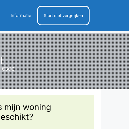
Informatie
Start met vergelijken
l
t €300
s mijn woning
eschikt?