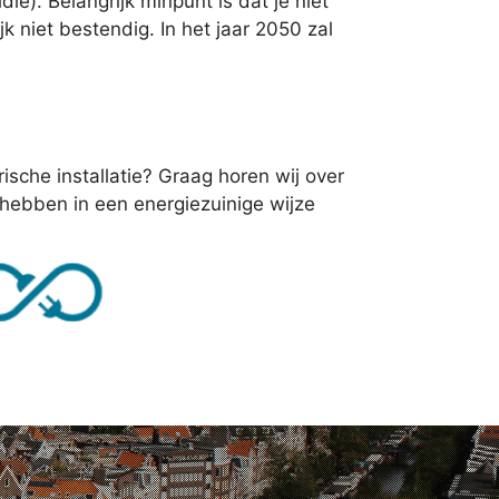
e). Belangrijk minpunt is dat je niet
k niet bestendig. In het jaar 2050 zal
trische installatie? Graag horen wij over
 hebben in een energiezuinige wijze