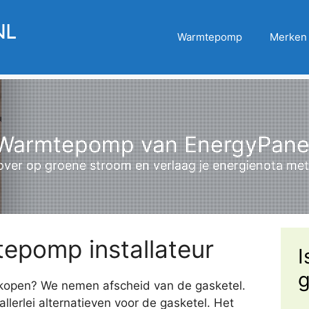
Warmtepomp
Merken
Warmtepomp van EnergyPane
over op groene stroom en verlaag je energienota me
epomp installateur
I
g
kopen? We nemen afscheid van de gasketel.
llerlei alternatieven voor de gasketel. Het