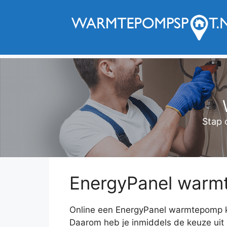
Ga
naar
de
inhoud
Stap 
EnergyPanel warmt
Online een EnergyPanel warmtepomp 
Daarom heb je inmiddels de keuze uit a