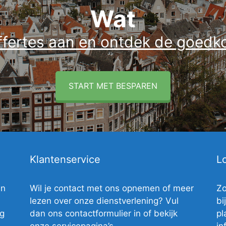
Wat
fertes aan en ontdek de goedkoo
START MET BESPAREN
Klantenservice
Lo
en
Wil je contact met ons opnemen of meer
Zo
lezen over onze dienstverlening? Vul
bi
ig
dan ons contactformulier in of bekijk
pl
onze servicepagina’s.
in