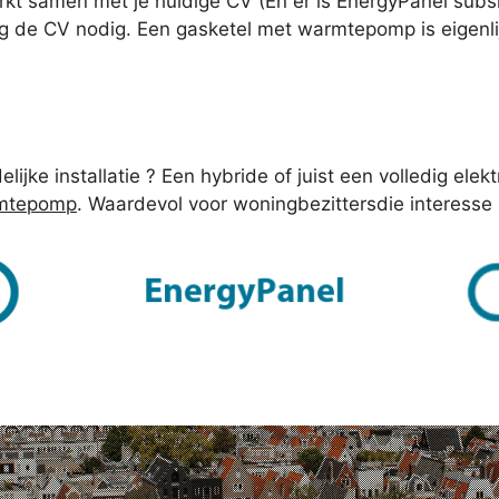
rkt samen met je huidige CV (En er is EnergyPanel subsidi
nog de CV nodig. Een gasketel met warmtepomp is eigenlij
elijke installatie ? Een hybride of juist een volledig elek
rmtepomp
. Waardevol voor woningbezittersdie interesse