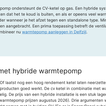
omp ondersteunt de CV-ketel op gas. Een hybride syst
n dat het te koud is buiten, en als er opeens veel war
r wanneer je het afzet tegen een standalone type. Minde
n aangebracht. Een prima toepassing betreft de venti
Combineer nu
warmtepomp aanleggen in Delfzijl
.
 met hybride warmtepomp
f laatst nog een hoog rendement ketel laten neerzette
producten goed werkt. De cv ketel in combinatie met wa
ig. De prijs van een hybride installatie is een stuk lag
 warmtepomp prijzen augustus 2026). Drie argumenten w