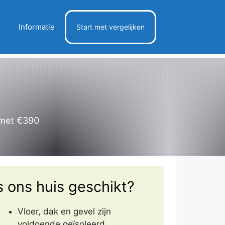
Informatie
Start met vergelijken
 met €390
s ons huis geschikt?
Vloer, dak en gevel zijn
voldoende geïsoleerd.