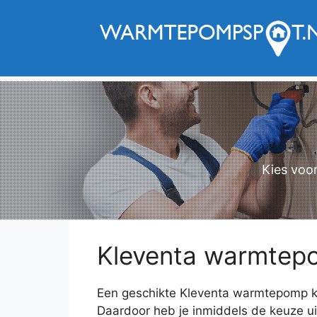
Ga
naar
de
inhoud
Kies voo
Kleventa warmtepo
Een geschikte Kleventa warmtepomp k
Daardoor heb je inmiddels de keuze uit