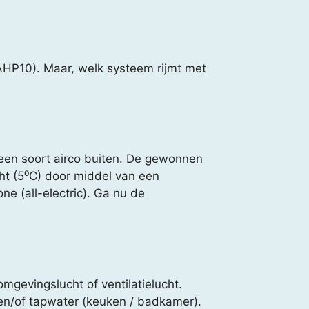
AHP10). Maar, welk systeem rijmt met
 een soort airco buiten. De gewonnen
ht (5⁰C) door middel van een
ne (all-electric). Ga nu de
mgevingslucht of ventilatielucht.
n/of tapwater (keuken / badkamer).