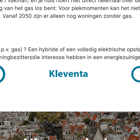
ie / vakman, en je huis hoeft niet direct helemaal over d
edig van het gas los bent: Voor piekmomenten kan het ni
 Vanaf 2050 zijn er alleen nog woningen zonder gas.
i.p.v. gas) ? Een hybride of een volledig elektrische ops
oningbezittersdie interesse hebben in een energiezuini