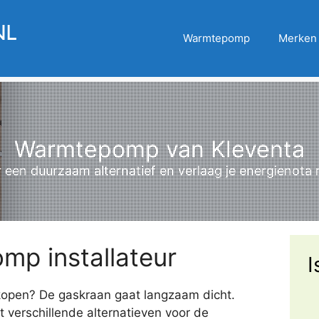
Warmtepomp
Merken
Warmtepomp van Kleventa
r een duurzaam alternatief en verlaag je energienota
mp installateur
I
open? De gaskraan gaat langzaam dicht.
 verschillende alternatieven voor de