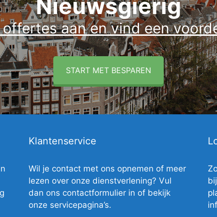
Nieuwsgierig
ffertes aan en vind een voordel
START MET BESPAREN
Klantenservice
Lo
en
Wil je contact met ons opnemen of meer
Zo
lezen over onze dienstverlening? Vul
bi
ig
dan ons contactformulier in of bekijk
pl
onze servicepagina’s.
in