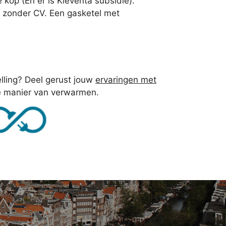
e kop (En er is Kleventa subsidie).
et zonder CV. Een gasketel met
telling? Deel gerust jouw
ervaringen met
ge manier van verwarmen.