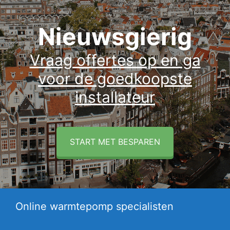
Nieuwsgierig
Vraag offertes op en ga
voor de goedkoopste
installateur
START MET BESPAREN
Online warmtepomp specialisten