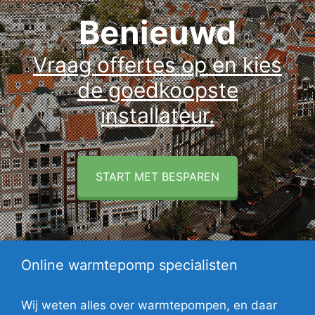
Benieuwd
Vraag offertes op en kies
de goedkoopste
installateur.
START MET BESPAREN
Online warmtepomp specialisten
Wij weten alles over warmtepompen, en daar