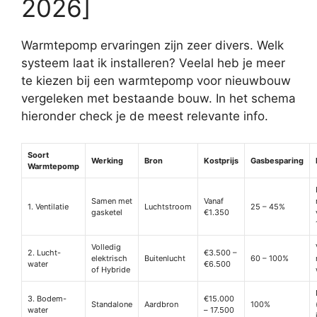
2026]
Warmtepomp ervaringen zijn zeer divers. Welk
systeem laat ik installeren? Veelal heb je meer
te kiezen bij een warmtepomp voor nieuwbouw
vergeleken met bestaande bouw. In het schema
hieronder check je de meest relevante info.
Soort
Werking
Bron
Kostprijs
Gasbesparing
Warmtepomp
Samen met
Vanaf
1. Ventilatie
Luchtstroom
25 – 45%
gasketel
€1.350
Volledig
2. Lucht-
€3.500 –
elektrisch
Buitenlucht
60 – 100%
water
€6.500
of Hybride
3. Bodem-
€15.000
Standalone
Aardbron
100%
water
– 17.500