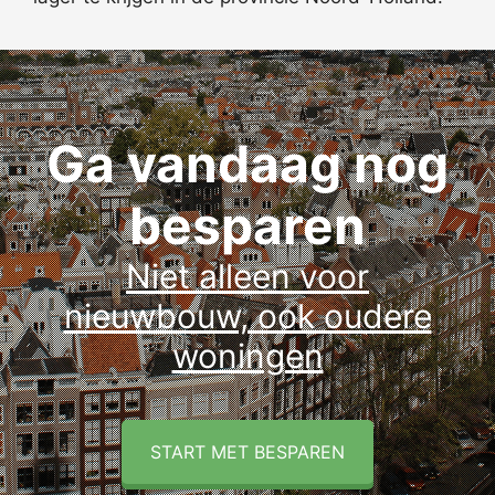
Ga vandaag nog
besparen
Niet alleen voor
nieuwbouw, ook oudere
woningen
START MET BESPAREN