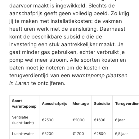
daarvoor maakt is ingewikkeld. Slechts de
aanschafprijs geeft geen volledig beeld. Zo krijg
jij te maken met installatiekosten: de vakman
heeft uren werk met de aansluiting. Daarnaast
komt de beschikbare subsidie die de
investering een stuk aantrekkelijker maakt. Je
gaat minder gas gebruiken, echter verbruikt je
pomp wel meer stroom. Alle soorten kosten en
baten moet je noteren om de kosten en
terugverdientijd van een
warmtepomp plaatsen
in Laren
te ontcijferen.
Soort
Aanschafprijs
Montage
Subsidie
Terugverdien
warmtepomp
Ventilatie
€2500
€2000
€1600
6 jaar
(lucht-lucht)
Lucht-water
€5200
€1700
€2800
6,5 jaar