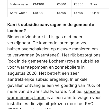
Bodem-water
€14300
€5800
€3300
9 jaar
Water-water
€18100
€5500
€4500
18 jaar
Kan ik subsidie aanvragen in de gemeente
Lochem?
Binnen afzienbare tijd is gas niet meer
verkrijgbaar. De komende jaren gaan veel
huizen overschakelen op nieuwe manieren om
te verwarmen (warmtenet). Het rijk bezorgt ons
(ook in de gemeente Lochem) royale subsidies
voor warmtepompen en zonneboilers in
augustus 2026. Het betreft een zeer
aantrekkelijke subsidieregeling. In enkele
gevallen ontvang je een vergoeding van 40% of
meer van de aanschafwaarde. Notitie:
subsidie
warmtepomp Laren
is alleen aan te vragen voor
installaties die zijn uitgekozen door het RVO