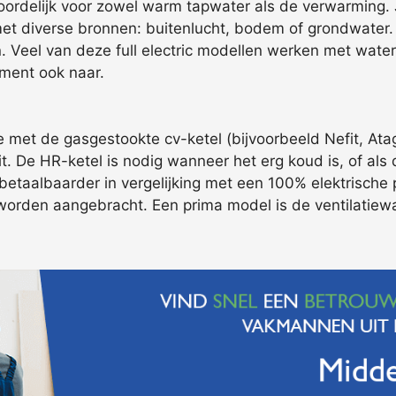
ordelijk voor zowel warm tapwater als de verwarming. Je
t diverse bronnen: buitenlucht, bodem of grondwater. D
n. Veel van deze full electric modellen werken met wate
ement ook naar.
et de gasgestookte cv-ketel (bijvoorbeeld Nefit, Atag,
eit. De HR-ketel is nodig wanneer het erg koud is, of al
taalbaarder in vergelijking met een 100% elektrische pr
worden aangebracht. Een prima model is de ventilatie