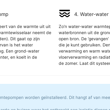
pomp
4. Water-wate
rt van de warmte uit uit
Zo’n water-water warmt
armtewisselaar neemt de
waterbronnen uit de grond
en). Dit gaat op zijn
open bron. De ‘gevangen
rvan is het water
die je kunt gebruiken. De
ng. Een grond-water
verwarming en warm water
ter, en koelt in de
vloerverwarming en radia
de zomer. Laat dit systee
armtepompen worden geïnstalleerd. Dit hangt af van me
rde en huizen waar het ontbreekt aan isolatie dienen pri