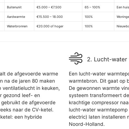
Buitenunit
€5.000 – €7.500
65 – 100%
Een hui
Aardwarmte
€15.500 – 18.000
100%
Woninge
Waterbronnen
€20.000 of hoger
100%
Nieuwb
2. Lucht-wate
aalt de afgevoerde warme
Een lucht-water warmtepo
ijn na de jaren 80 maken
warmtebron. Dit gaat op b
 ventilatielucht in keuken,
De gewonnen warmte vindt
 gezond leef- en
systeem transformeert de
 gebruikt de afgevoerde
krachtige compressor naa
treeks naar de CV-ketel.
lucht-water warmtepomp ka
ketel: een hybride
electric) laten installeren
Noord-Holland.