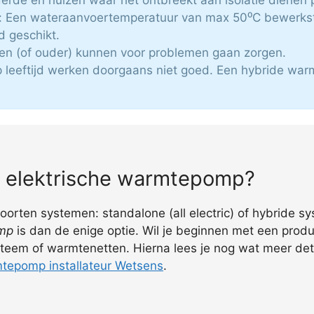
 Een wateraanvoertemperatuur van max 50⁰C bewerkst
jd geschikt.
zen (of ouder) kunnen voor problemen gaan zorgen.
p leeftijd werken doorgaans niet goed. Een hybride war
ig elektrische warmtepomp?
rten systemen: standalone (all electric) of hybride sys
omp
is dan de enige optie. Wil je beginnen met een produ
teem of warmtenetten. Hierna lees je nog wat meer detai
tepomp installateur Wetsens
.