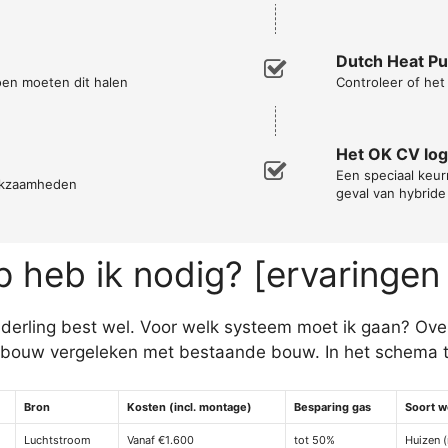
Dutch Heat P
oen moeten dit halen
Controleer of he
Het OK CV lo
Een speciaal keurm
erkzaamheden
geval van hybrid
heb ik nodig? [ervaringen
derling best wel. Voor welk systeem moet ik gaan? Ove
wbouw vergeleken met bestaande bouw. In het schema t
Bron
Kosten (incl. montage)
Besparing gas
Soort w
Luchtstroom
Vanaf €1.600
tot 50%
Huizen (