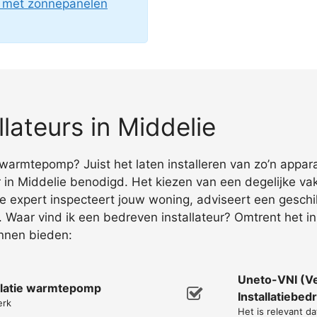
g met zonnepanelen
ateurs in Middelie
warmtepomp? Juist het laten installeren van zo’n appara
 Middelie benodigd. Het kiezen van een degelijke vakm
e expert inspecteert jouw woning, adviseert een geschik
). Waar vind ik een bedreven installateur? Omtrent het 
unnen bieden:
Uneto-VNI (V
allatie warmtepomp
Installatiebedr
erk
Het is relevant da