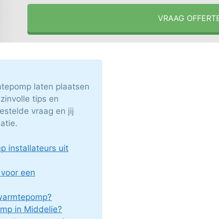
VRAAG OFFERT
epomp laten plaatsen
zinvolle tips en
stelde vraag en jij
atie.
installateurs uit
 voor een
c warmtepomp?
mp in Middelie?