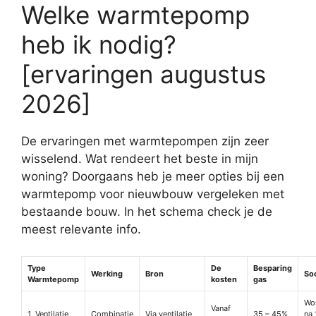
Welke warmtepomp
heb ik nodig?
[ervaringen augustus
2026]
De ervaringen met warmtepompen zijn zeer
wisselend. Wat rendeert het beste in mijn
woning? Doorgaans heb je meer opties bij een
warmtepomp voor nieuwbouw vergeleken met
bestaande bouw. In het schema check je de
meest relevante info.
Type
De
Besparing
Werking
Bron
So
Warmtepomp
kosten
gas
Wo
Vanaf
1. Ventilatie
Combinatie
Via ventilatie
35 – 45%
na 