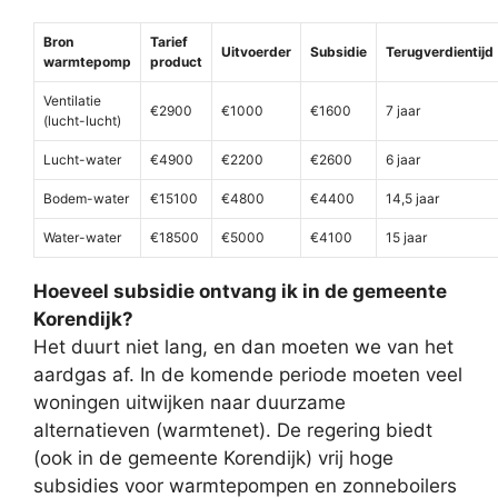
Bron
Tarief
Uitvoerder
Subsidie
Terugverdientijd
warmtepomp
product
Ventilatie
€2900
€1000
€1600
7 jaar
(lucht-lucht)
Lucht-water
€4900
€2200
€2600
6 jaar
Bodem-water
€15100
€4800
€4400
14,5 jaar
Water-water
€18500
€5000
€4100
15 jaar
Hoeveel subsidie ontvang ik in de gemeente
Korendijk?
Het duurt niet lang, en dan moeten we van het
aardgas af. In de komende periode moeten veel
woningen uitwijken naar duurzame
alternatieven (warmtenet). De regering biedt
(ook in de gemeente Korendijk) vrij hoge
subsidies voor warmtepompen en zonneboilers