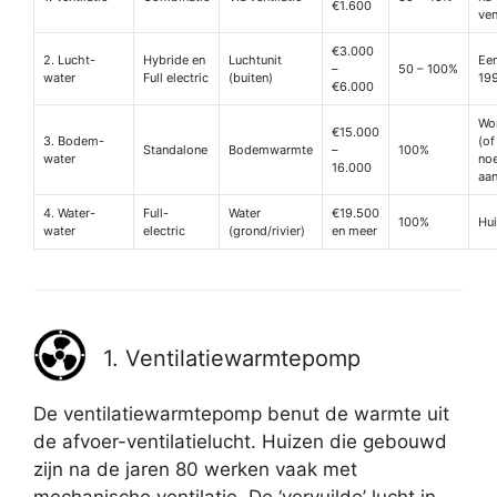
€1.600
ven
€3.000
2. Lucht-
Hybride en
Luchtunit
Ee
–
50 – 100%
water
Full electric
(buiten)
19
€6.000
Wo
€15.000
3. Bodem-
(of
Standalone
Bodemwarmte
–
100%
water
no
16.000
aa
4. Water-
Full-
Water
€19.500
100%
Hui
water
electric
(grond/rivier)
en meer
1. Ventilatiewarmtepomp
De ventilatiewarmtepomp benut de warmte uit
de afvoer-ventilatielucht. Huizen die gebouwd
zijn na de jaren 80 werken vaak met