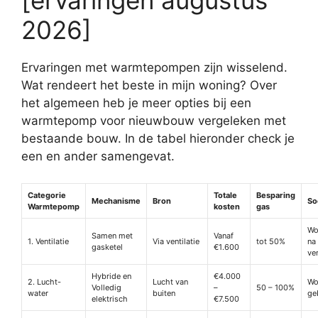
2026]
Ervaringen met warmtepompen zijn wisselend.
Wat rendeert het beste in mijn woning? Over
het algemeen heb je meer opties bij een
warmtepomp voor nieuwbouw vergeleken met
bestaande bouw. In de tabel hieronder check je
een en ander samengevat.
Categorie
Totale
Besparing
Mechanisme
Bron
So
Warmtepomp
kosten
gas
Wo
Samen met
Vanaf
1. Ventilatie
Via ventilatie
tot 50%
na
gasketel
€1.600
ven
Hybride en
€4.000
2. Lucht-
Lucht van
Wo
Volledig
–
50 – 100%
water
buiten
ge
elektrisch
€7.500