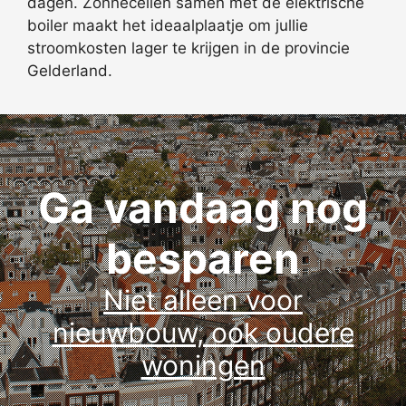
dagen. Zonnecellen samen met de elektrische
boiler maakt het ideaalplaatje om jullie
stroomkosten lager te krijgen in de provincie
Gelderland.
Ga vandaag nog
besparen
Niet alleen voor
nieuwbouw, ook oudere
woningen