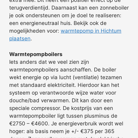
extra mee. Dit heeft een positief effect op de
terugverdientijd. Daarnaast kan een zonneboiler
je ook ondersteunen om je doel te realiseren:
een energieneutraal huis. Bekijk ook de
mogelijkheden voor:
warmtepomp in Hichtum
plaatsen
.
Warmtepompboilers
Iets anders dat we veel zien zijn
warmtepompboilers aanschaffen. De boiler
wekt energie op via lucht (ventilatie) tezamen
met standaard elektriciteit. Hierdoor kan het
systeem op verantwoorde wijze water voor
douche/bad verwarmen. Dit kan door een
speciale compressor. De kostprijs van een
warmtepompboiler ligt tussen plusminus de
€2750 – €4600. Je energieverbruik wordt wel
hoger: als basis neem je +/- €375 per 365