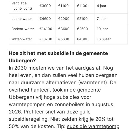
Ventilatie
€3900
€1100
€1100
4 jaar
(lucht-lucht)
Lucht-water
€4600
€2000
€2100
7 jaar
Bodem-water
€14100
€3600
€2500
10 jaar
Water-water
€18700
€5600
€4300
16,6 jaar
Hoe zit het met subsidie in de gemeente
Ubbergen?
In 2030 moeten we van het aardgas af. Nog
heel even, en dan zullen veel huizen overgaan
naar duurzame alternatieven (warmtenet). De
overheid hanteert (ook in de gemeente
Ubbergen) vrij hoge subsidies voor
warmtepompen en zonneboilers in augustus
2026. Profiteer snel van deze gulle
subsidieregeling. Niet zelden krijg je 20% tot
50% van de kosten. Tip:
subsidie warmtepomp