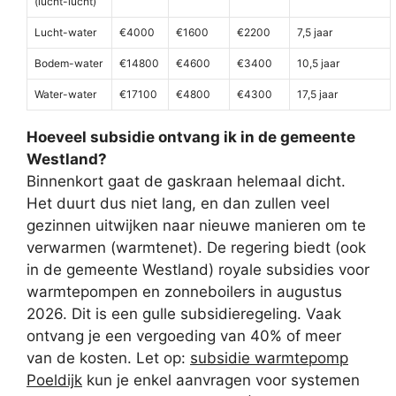
(lucht-lucht)
Lucht-water
€4000
€1600
€2200
7,5 jaar
Bodem-water
€14800
€4600
€3400
10,5 jaar
Water-water
€17100
€4800
€4300
17,5 jaar
Hoeveel subsidie ontvang ik in de gemeente
Westland?
Binnenkort gaat de gaskraan helemaal dicht.
Het duurt dus niet lang, en dan zullen veel
gezinnen uitwijken naar nieuwe manieren om te
verwarmen (warmtenet). De regering biedt (ook
in de gemeente Westland) royale subsidies voor
warmtepompen en zonneboilers in augustus
2026. Dit is een gulle subsidieregeling. Vaak
ontvang je een vergoeding van 40% of meer
van de kosten. Let op:
subsidie warmtepomp
Poeldijk
kun je enkel aanvragen voor systemen