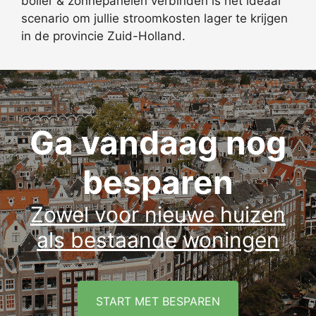
boiler & zonnepanelen verbinden is het ideaal
scenario om jullie stroomkosten lager te krijgen
in de provincie Zuid-Holland.
Ga vandaag nog
besparen
Zowel voor nieuwe huizen
als bestaande woningen
START MET BESPAREN