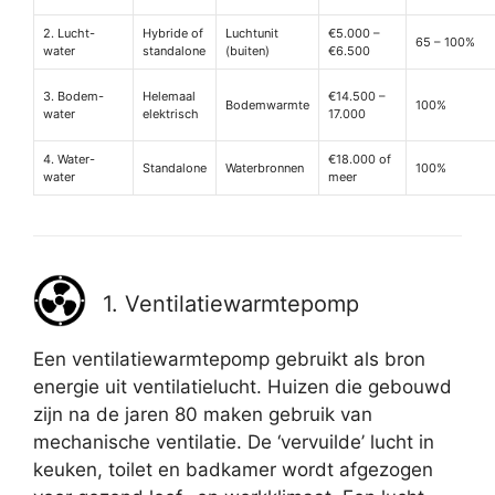
2. Lucht-
Hybride of
Luchtunit
€5.000 –
65 – 100%
water
standalone
(buiten)
€6.500
3. Bodem-
Helemaal
€14.500 –
Bodemwarmte
100%
water
elektrisch
17.000
4. Water-
€18.000 of
Standalone
Waterbronnen
100%
water
meer
1. Ventilatiewarmtepomp
Een ventilatiewarmtepomp gebruikt als bron
energie uit ventilatielucht. Huizen die gebouwd
zijn na de jaren 80 maken gebruik van
mechanische ventilatie. De ‘vervuilde’ lucht in
keuken, toilet en badkamer wordt afgezogen