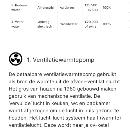
3. Bodem-
€15.500
All-electric
Aardbron
100%
water
– 16.500
4. Water-
Volledig
€20.000
Grondwater
100%
water
elektrisch
of extra
1. Ventilatiewarmtepomp
De betaalbare ventilatiewarmtepomp gebruikt
als bron de warmte uit de afvoer-ventilatielucht.
Het gros van huizen na 1980 gebouwd maken
gebruik van mechanische ventilatie. De
‘vervuilde’ lucht in keuken, wc en badkamer
wordt afgezogen om de lucht in huis gezond te
houden. Het lucht-lucht systeem haalt (warmte)
ventilatielucht. Deze wordt naar je cv-ketel