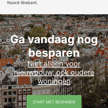
Noord-Brabant.
Ga vandaag nog
besparen
Niet alleen voor
nieuwbouw, ook oudere
woningen
START MET BESPAREN