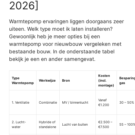
2026]
Warmtepomp ervaringen liggen doorgaans zeer
uiteen. Welk type moet ik laten installeren?
Gewoonlijk heb je meer opties bij een
warmtepomp voor nieuwbouw vergeleken met
bestaande bouw. In de onderstaande tabel
bekijk je een en ander samengevat.
Kosten
Type
Besparin
Werkwijze
Bron
(incl.
Warmtepomp
gas
montage)
Vanaf
1. Ventilatie
Combinatie
MV / binnenlucht
30 – 50%
€1.200
2. Lucht-
Hybride of
€2.500 –
Lucht van buiten
55 – 100
water
standalone
€7.500