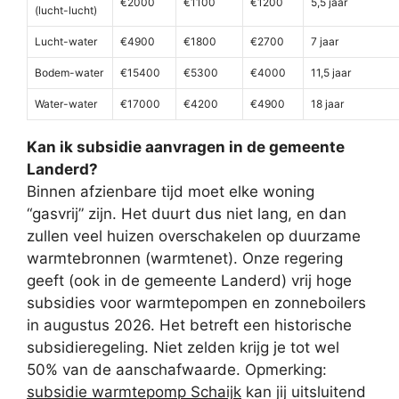
€2000
€1100
€1200
5,5 jaar
(lucht-lucht)
Lucht-water
€4900
€1800
€2700
7 jaar
Bodem-water
€15400
€5300
€4000
11,5 jaar
Water-water
€17000
€4200
€4900
18 jaar
Kan ik subsidie aanvragen in de gemeente
Landerd?
Binnen afzienbare tijd moet elke woning
“gasvrij” zijn. Het duurt dus niet lang, en dan
zullen veel huizen overschakelen op duurzame
warmtebronnen (warmtenet). Onze regering
geeft (ook in de gemeente Landerd) vrij hoge
subsidies voor warmtepompen en zonneboilers
in augustus 2026. Het betreft een historische
subsidieregeling. Niet zelden krijg je tot wel
50% van de aanschafwaarde. Opmerking:
subsidie warmtepomp Schaijk
kan jij uitsluitend