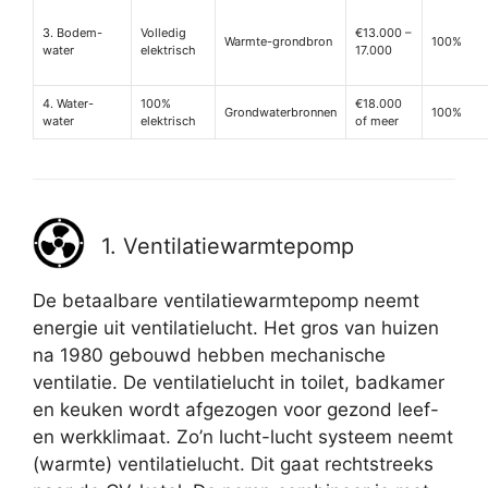
3. Bodem-
Volledig
€13.000 –
Warmte-grondbron
100%
water
elektrisch
17.000
4. Water-
100%
€18.000
Grondwaterbronnen
100%
water
elektrisch
of meer
1. Ventilatiewarmtepomp
De betaalbare ventilatiewarmtepomp neemt
energie uit ventilatielucht. Het gros van huizen
na 1980 gebouwd hebben mechanische
ventilatie. De ventilatielucht in toilet, badkamer
en keuken wordt afgezogen voor gezond leef-
en werkklimaat. Zo’n lucht-lucht systeem neemt
(warmte) ventilatielucht. Dit gaat rechtstreeks