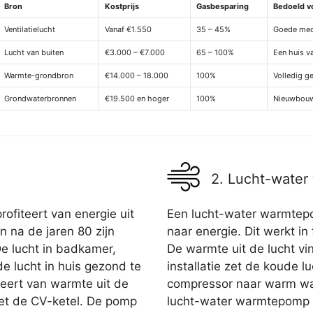
Bron
Kostprijs
Gasbesparing
Bedoeld v
Ventilatielucht
Vanaf €1.550
35 – 45%
Goede mech
Lucht van buiten
€3.000 – €7.000
65 – 100%
Een huis v
Warmte-grondbron
€14.000 – 18.000
100%
Volledig g
Grondwaterbronnen
€19.500 en hoger
100%
Nieuwbouw
2. Lucht-wate
ofiteert van energie uit
Een lucht-water warmtepo
n na de jaren 80 zijn
naar energie. Dit werkt in 
De lucht in badkamer,
De warmte uit de lucht vin
e lucht in huis gezond te
installatie zet de koude 
teert van warmte uit de
compressor naar warm wa
het de CV-ketel. De pomp
lucht-water warmtepomp is