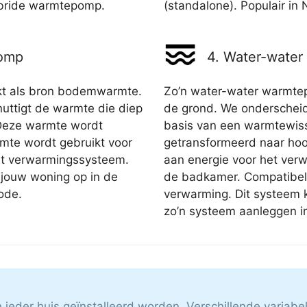
ybride warmtepomp.
(standalone). Populair in
pomp
4. Water-wate
t als bron bodemwarmte.
Zo’n water-water warmtep
uttigt de warmte die diep
de grond. We onderscheid
. Deze warmte wordt
basis van een warmtewis
mte wordt gebruikt voor
getransformeerd naar hoo
het verwarmingssysteem.
aan energie voor het ve
jouw woning op in de
de badkamer. Compatibel 
iode.
verwarming. Dit systeem k
zo’n systeem aanleggen i
ieder huis geïnstalleerd worden. Verschillende variabe