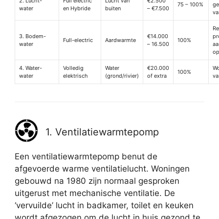
2. Lucht-
Full electric
Lucht van
€2.500
75 – 100%
g
water
en Hybride
buiten
– €7.500
va
Re
3. Bodem-
€14.000
pr
Full-electric
Aardwarmte
100%
water
– 16.500
aa
op
4. Water-
Volledig
Water
€20.000
Wo
100%
water
elektrisch
(grond/rivier)
of extra
va
1. Ventilatiewarmtepomp
Een ventilatiewarmtepomp benut de
afgevoerde warme ventilatielucht. Woningen
gebouwd na 1980 zijn normaal gesproken
uitgerust met mechanische ventilatie. De
‘vervuilde’ lucht in badkamer, toilet en keuken
wordt afgezogen om de lucht in huis gezond te