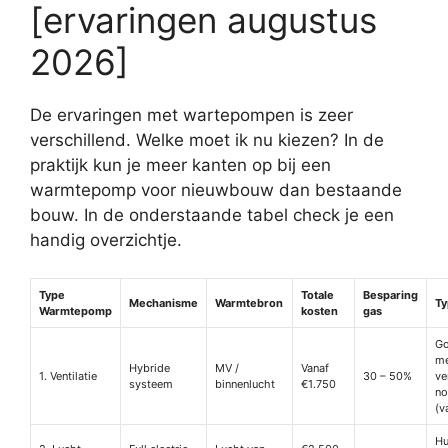
[ervaringen augustus
2026]
De ervaringen met wartepompen is zeer
verschillend. Welke moet ik nu kiezen? In de
praktijk kun je meer kanten op bij een
warmtepomp voor nieuwbouw dan bestaande
bouw. In de onderstaande tabel check je een
handig overzichtje.
Type
Totale
Besparing
Mechanisme
Warmtebron
Ty
Warmtepomp
kosten
gas
G
me
Hybride
MV /
Vanaf
1. Ventilatie
30 – 50%
ve
systeem
binnenlucht
€1.750
no
(v
Hu