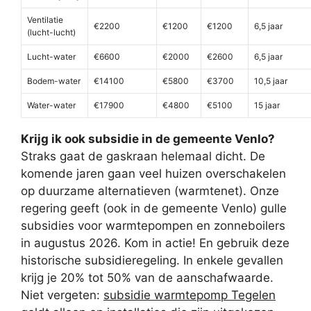
Ventilatie
€2200
€1200
€1200
6,5 jaar
(lucht-lucht)
Lucht-water
€6600
€2000
€2600
6,5 jaar
Bodem-water
€14100
€5800
€3700
10,5 jaar
Water-water
€17900
€4800
€5100
15 jaar
Krijg ik ook subsidie in de gemeente Venlo?
Straks gaat de gaskraan helemaal dicht. De
komende jaren gaan veel huizen overschakelen
op duurzame alternatieven (warmtenet). Onze
regering geeft (ook in de gemeente Venlo) gulle
subsidies voor warmtepompen en zonneboilers
in augustus 2026. Kom in actie! En gebruik deze
historische subsidieregeling. In enkele gevallen
krijg je 20% tot 50% van de aanschafwaarde.
Niet vergeten:
subsidie warmtepomp Tegelen