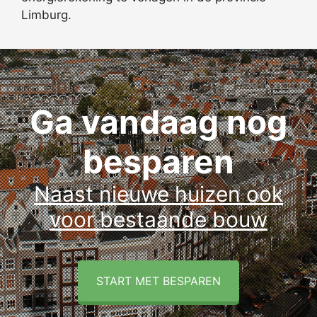
Limburg.
Ga vandaag nog
besparen
Naast nieuwe huizen ook
voor bestaande bouw
START MET BESPAREN