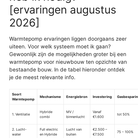
[ervaringen augustus
2026]
Warmtepomp ervaringen liggen doorgaans zeer
uiteen. Voor welk systeem moet ik gaan?
Gewoonlijk zijn de mogelijkheden groter bij een
warmtepomp voor nieuwbouw ten opzichte van
bestaande bouw. In de tabel hieronder ontdek
je de meest relevante info.
Soort
Mechanisme
Energiebron
Investering
Gasbespari
Warmtepomp
Hybride
MV /
Vanaf
1. Ventilatie
tot 50%
combi
binnenlucht
€1.600
2. Lucht-
Full electric
Lucht van
€2.500 –
75 – 100%
water
en Hybride
buiten
€7.500