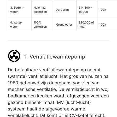
3. Bodem-
Helemaal
€14.500 –
Aardbron
100%
water
elektrisch
18.000
4. Water-
100%
€20.000 of
Grondwater
100%
water
elektrisch
meer
1. Ventilatiewarmtepomp
De betaalbare ventilatiewarmtepomp neemt
(warmte) ventilatielucht. Het gros van huizen na
1980 gebouwd zijn doorgaans voorzien van
mechanische ventilatie. De ventilatielucht in wc,
badkamer en keuken wordt afgezogen voor een
gezond binnenklimaat. MV (lucht-lucht)
systeem haalt de afgevoerde warme
ventilatielucht. Dit komt bij je CV-ketel terecht.