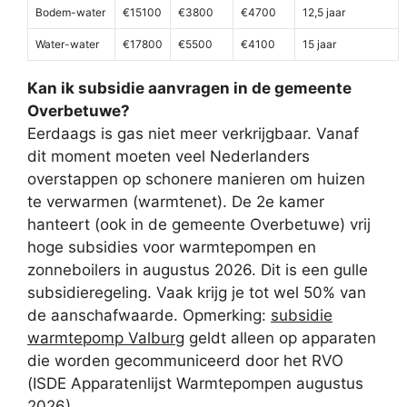
Bodem-water
€15100
€3800
€4700
12,5 jaar
Water-water
€17800
€5500
€4100
15 jaar
Kan ik subsidie aanvragen in de gemeente
Overbetuwe?
Eerdaags is gas niet meer verkrijgbaar. Vanaf
dit moment moeten veel Nederlanders
overstappen op schonere manieren om huizen
te verwarmen (warmtenet). De 2e kamer
hanteert (ook in de gemeente Overbetuwe) vrij
hoge subsidies voor warmtepompen en
zonneboilers in augustus 2026. Dit is een gulle
subsidieregeling. Vaak krijg je tot wel 50% van
de aanschafwaarde. Opmerking:
subsidie
warmtepomp Valburg
geldt alleen op apparaten
die worden gecommuniceerd door het RVO
(ISDE Apparatenlijst Warmtepompen augustus
2026).