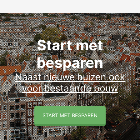
Start met
besparen
Naast nieuwe huizen ook
voor bestaande bouw
START MET BESPAREN