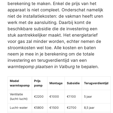
berekening te maken. Enkel de prijs van het
apparaat is niet compleet. Onderschat namelijk
niet de installatiekosten: de vakman heeft uren
werk met de aansluiting. Daarbij komt de
beschikbare subsidie die de investering een
stuk aantrekkelijker maakt. Het energietarief
voor gas zal minder worden, echter nemen de
stroomkosten wel toe. Alle kosten en baten
neem je mee in je berekening om de totale
investering en terugverdientijd van een
warmtepomp plaatsen in Valburg
te bepalen.
Model
Prijs
Montage
Subsidie
Terugverdientijd
warmtepomp
pomp
Ventilatie
€2200
€1000
€1100
5 jaar
(lucht-lucht)
Lucht-water
€5800
€1500
€2700
8,5 jaar