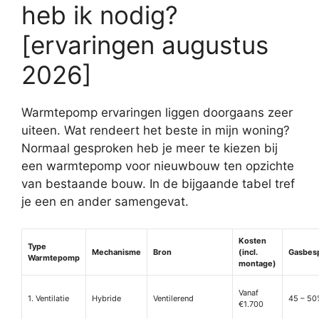
heb ik nodig?
[ervaringen augustus
2026]
Warmtepomp ervaringen liggen doorgaans zeer
uiteen. Wat rendeert het beste in mijn woning?
Normaal gesproken heb je meer te kiezen bij
een warmtepomp voor nieuwbouw ten opzichte
van bestaande bouw. In de bijgaande tabel tref
je een en ander samengevat.
Kosten
Type
Mechanisme
Bron
(incl.
Gasbes
Warmtepomp
montage)
Vanaf
1. Ventilatie
Hybride
Ventilerend
45 – 50
€1.700