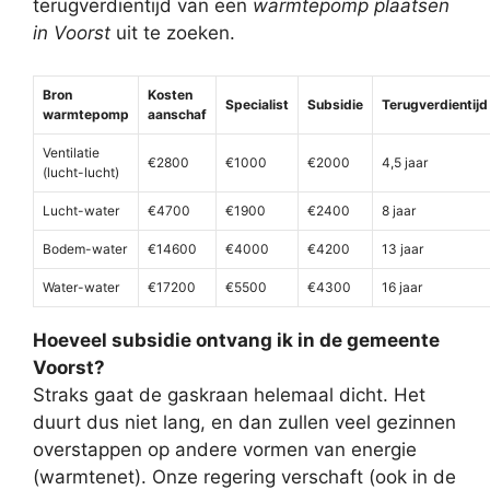
terugverdientijd van een
warmtepomp plaatsen
in Voorst
uit te zoeken.
Bron
Kosten
Specialist
Subsidie
Terugverdientijd
warmtepomp
aanschaf
Ventilatie
€2800
€1000
€2000
4,5 jaar
(lucht-lucht)
Lucht-water
€4700
€1900
€2400
8 jaar
Bodem-water
€14600
€4000
€4200
13 jaar
Water-water
€17200
€5500
€4300
16 jaar
Hoeveel subsidie ontvang ik in de gemeente
Voorst?
Straks gaat de gaskraan helemaal dicht. Het
duurt dus niet lang, en dan zullen veel gezinnen
overstappen op andere vormen van energie
(warmtenet). Onze regering verschaft (ook in de