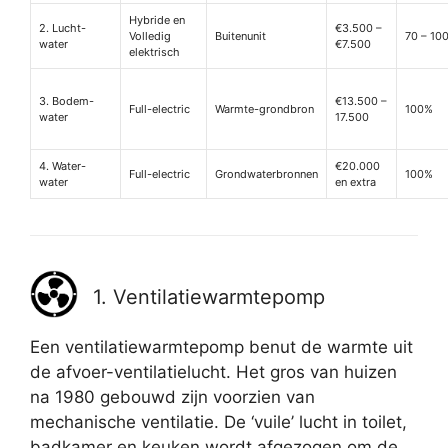
Hybride en
2. Lucht-
€3.500 –
Volledig
Buitenunit
70 – 10
water
€7.500
elektrisch
3. Bodem-
€13.500 –
Full-electric
Warmte-grondbron
100%
water
17.500
4. Water-
€20.000
Full-electric
Grondwaterbronnen
100%
water
en extra
1. Ventilatiewarmtepomp
Een ventilatiewarmtepomp benut de warmte uit
de afvoer-ventilatielucht. Het gros van huizen
na 1980 gebouwd zijn voorzien van
mechanische ventilatie. De ‘vuile’ lucht in toilet,
badkamer en keuken wordt afgezogen om de