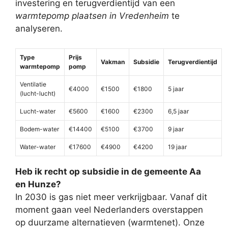
investering en terugverdientijd van een
warmtepomp plaatsen in Vredenheim
te
analyseren.
Type
Prijs
Vakman
Subsidie
Terugverdientijd
warmtepomp
pomp
Ventilatie
€4000
€1500
€1800
5 jaar
(lucht-lucht)
Lucht-water
€5600
€1600
€2300
6,5 jaar
Bodem-water
€14400
€5100
€3700
9 jaar
Water-water
€17600
€4900
€4200
19 jaar
Heb ik recht op subsidie in de gemeente Aa
en Hunze?
In 2030 is gas niet meer verkrijgbaar. Vanaf dit
moment gaan veel Nederlanders overstappen
op duurzame alternatieven (warmtenet). Onze