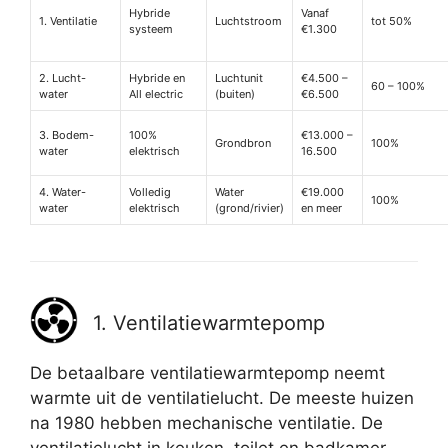
Hybride
Vanaf
1. Ventilatie
Luchtstroom
tot 50%
systeem
€1.300
2. Lucht-
Hybride en
Luchtunit
€4.500 –
60 – 100%
water
All electric
(buiten)
€6.500
3. Bodem-
100%
€13.000 –
Grondbron
100%
water
elektrisch
16.500
4. Water-
Volledig
Water
€19.000
100%
water
elektrisch
(grond/rivier)
en meer
1. Ventilatiewarmtepomp
De betaalbare ventilatiewarmtepomp neemt
warmte uit de ventilatielucht. De meeste huizen
na 1980 hebben mechanische ventilatie. De