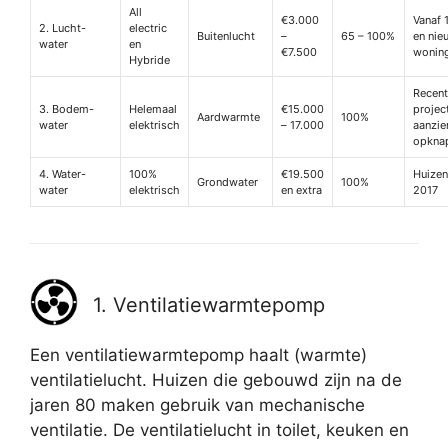
All
€3.000
Vanaf 
2. Lucht-
electric
Buitenlucht
–
65 – 100%
en nie
water
en
€7.500
wonin
Hybride
Recen
3. Bodem-
Helemaal
€15.000
projec
Aardwarmte
100%
water
elektrisch
– 17.000
aanzien
opknap
4. Water-
100%
€19.500
Huizen
Grondwater
100%
water
elektrisch
en extra
2017
1. Ventilatiewarmtepomp
Een ventilatiewarmtepomp haalt (warmte)
ventilatielucht. Huizen die gebouwd zijn na de
jaren 80 maken gebruik van mechanische
ventilatie. De ventilatielucht in toilet, keuken en