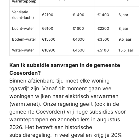
warmtepomp
Ventilatie
€2100
€1400
€1400
6 jaar
(lucht-lucht)
Lucht-water
€6100
€1800
€2200
8 jaar
Bodem-water
€15500
€4600
€3500
9,5 jaar
Water-water
€18900
€4500
€5100
15,5 jaar
Kan ik subsidie aanvragen in de gemeente
Coevorden?
Binnen afzienbare tijd moet elke woning
“gasvrij” zijn. Vanaf dit moment gaan veel
woningen wijken naar elektrisch verwarmen
(warmtenet). Onze regering geeft (ook in de
gemeente Coevorden) vrij hoge subsidies voor
warmtepompen en zonneboilers in augustus
2026. Het betreft een historische
subsidieregeling. In veel gevallen krijg je 20%