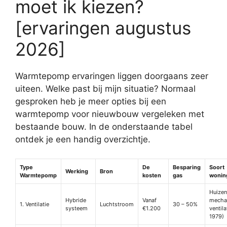
moet ik kiezen?
[ervaringen augustus
2026]
Warmtepomp ervaringen liggen doorgaans zeer
uiteen. Welke past bij mijn situatie? Normaal
gesproken heb je meer opties bij een
warmtepomp voor nieuwbouw vergeleken met
bestaande bouw. In de onderstaande tabel
ontdek je een handig overzichtje.
Type
De
Besparing
Soort
Werking
Bron
Warmtepomp
kosten
gas
wonin
Huizen
Hybride
Vanaf
mecha
1. Ventilatie
Luchtstroom
30 – 50%
systeem
€1.200
ventila
1979)