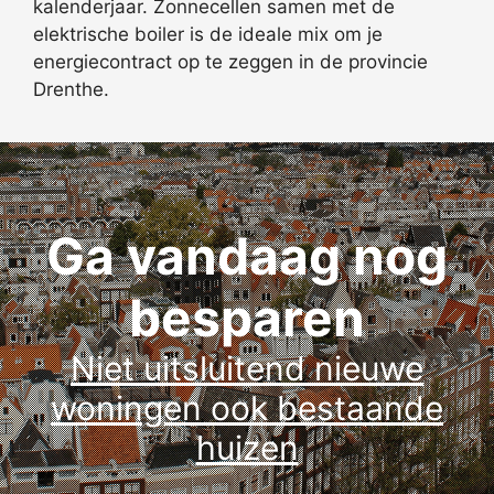
kalenderjaar. Zonnecellen samen met de
elektrische boiler is de ideale mix om je
energiecontract op te zeggen in de provincie
Drenthe.
Ga vandaag nog
besparen
Niet uitsluitend nieuwe
woningen ook bestaande
huizen