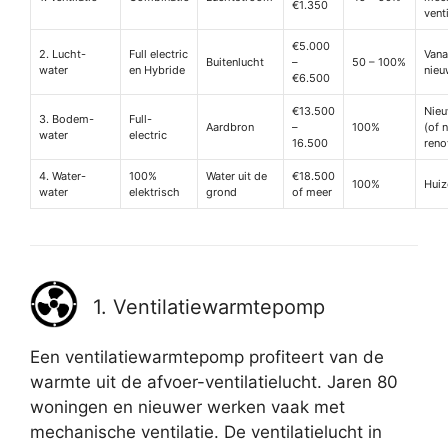
€1.350
vent
€5.000
2. Lucht-
Full electric
Vana
Buitenlucht
–
50 – 100%
water
en Hybride
nieu
€6.500
€13.500
Nie
3. Bodem-
Full-
Aardbron
–
100%
(of 
water
electric
16.500
reno
4. Water-
100%
Water uit de
€18.500
100%
Huiz
water
elektrisch
grond
of meer
1. Ventilatiewarmtepomp
Een ventilatiewarmtepomp profiteert van de
warmte uit de afvoer-ventilatielucht. Jaren 80
woningen en nieuwer werken vaak met
mechanische ventilatie. De ventilatielucht in