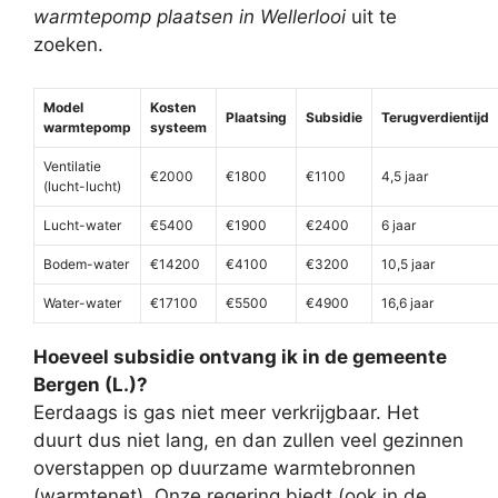
warmtepomp plaatsen in Wellerlooi
uit te
zoeken.
Model
Kosten
Plaatsing
Subsidie
Terugverdientijd
warmtepomp
systeem
Ventilatie
€2000
€1800
€1100
4,5 jaar
(lucht-lucht)
Lucht-water
€5400
€1900
€2400
6 jaar
Bodem-water
€14200
€4100
€3200
10,5 jaar
Water-water
€17100
€5500
€4900
16,6 jaar
Hoeveel subsidie ontvang ik in de gemeente
Bergen (L.)?
Eerdaags is gas niet meer verkrijgbaar. Het
duurt dus niet lang, en dan zullen veel gezinnen
overstappen op duurzame warmtebronnen
(warmtenet). Onze regering biedt (ook in de