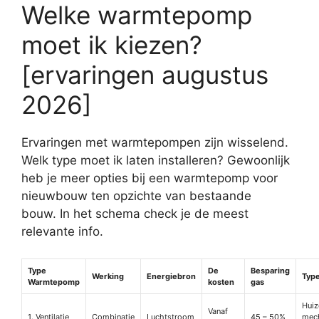
Welke warmtepomp
moet ik kiezen?
[ervaringen augustus
2026]
Ervaringen met warmtepompen zijn wisselend.
Welk type moet ik laten installeren? Gewoonlijk
heb je meer opties bij een warmtepomp voor
nieuwbouw ten opzichte van bestaande
bouw. In het schema check je de meest
relevante info.
Type
De
Besparing
Werking
Energiebron
Type
Warmtepomp
kosten
gas
Huiz
Vanaf
1. Ventilatie
Combinatie
Luchtstroom
45 – 50%
mec