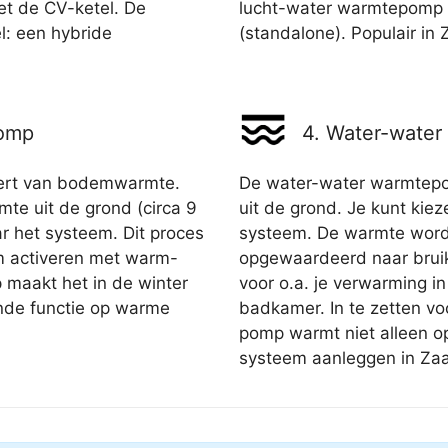
et de CV-ketel. De
lucht-water warmtepomp is
l: een hybride
(standalone). Populair in 
pomp
4. Water-wate
ert van bodemwarmte.
De water-water warmtep
e uit de grond (circa 9
uit de grond. Je kunt kie
ar het systeem. Dit proces
systeem. De warmte word
m activeren met warm-
opgewaardeerd naar bruik
maakt het in de winter
voor o.a. je verwarming i
nde functie op warme
badkamer. In te zetten vo
pomp warmt niet alleen op
systeem aanleggen in Za