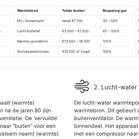
Warmtebron
Totale kosten
Besparing gas
MV / binnenlucht
Vanaf €1.700
30 – 50%
h
Lucht buitenaf
€3.000 – €7.500
65 – 100%
Warmte-grondbron
€13.500 – 18.000
100%
Grondwaterbronnen
€19.500 of hoger
100%
2. Lucht-wate
aalt (warmte)
De lucht-water warmtepom
n na de jaren 80 zijn
warmtebron. Dit gebeurt 
tilatie. De ‘vervuilde’
buitenventilator. De warm
naar “buiten” voor een
binnendeel. Het apparaat 
systeem neemt (warmte)
met een compressor naar 