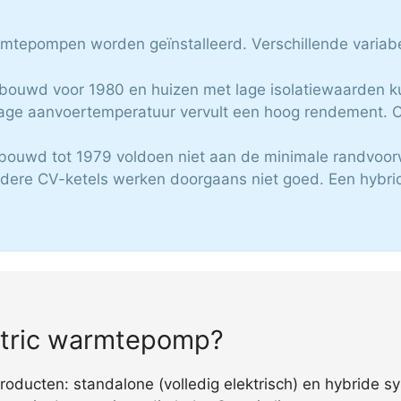
armtepompen worden geïnstalleerd. Verschillende variab
ebouwd voor 1980 en huizen met lage isolatiewaarden ku
age aanvoertemperatuur vervult een hoog rendement. O
bouwd tot 1979 voldoen niet aan de minimale randvoo
udere CV-ketels werken doorgaans niet goed. Een hybr
ectric warmtepomp?
producten: standalone (volledig elektrisch) en hybride s