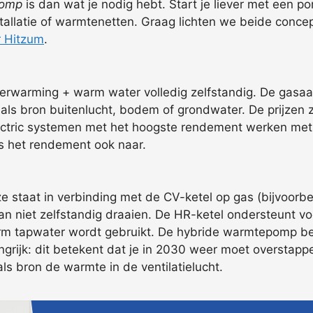
pomp
is dan wat je nodig hebt. Start je liever met een 
tallatie of warmtenetten. Graag lichten we beide conce
r Hitzum
.
verwarming + warm water volledig zelfstandig. De gasaa
s bron buitenlucht, bodem of grondwater. De prijzen z
l electric systemen met het hoogste rendement werken m
 is het rendement ook naar.
e staat in verbinding met de CV-ketel op gas (bijvoorb
ie kan niet zelfstandig draaien. De HR-ketel ondersteunt 
rm tapwater wordt gebruikt. De hybride warmtepomp bes
angrijk: dit betekent dat je in 2030 weer moet overstapp
s bron de warmte in de ventilatielucht.