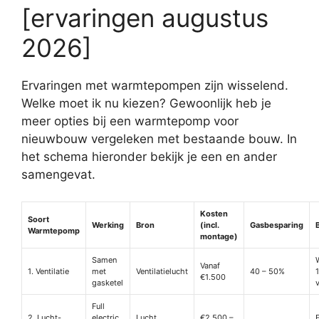
[ervaringen augustus
2026]
Ervaringen met warmtepompen zijn wisselend.
Welke moet ik nu kiezen? Gewoonlijk heb je
meer opties bij een warmtepomp voor
nieuwbouw vergeleken met bestaande bouw. In
het schema hieronder bekijk je een en ander
samengevat.
Kosten
Soort
Werking
Bron
(incl.
Gasbesparing
Warmtepomp
montage)
Samen
Vanaf
1. Ventilatie
met
Ventilatielucht
40 – 50%
€1.500
gasketel
v
Full
2. Lucht-
electric
Lucht
€2.500 –