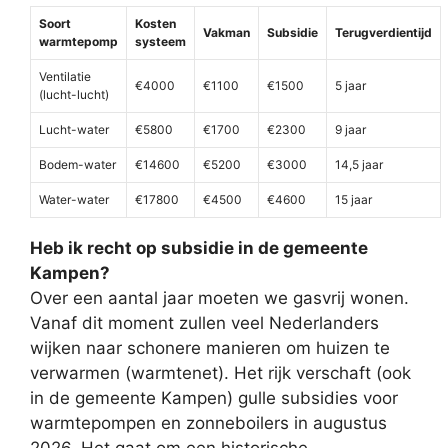
Soort
Kosten
Vakman
Subsidie
Terugverdientijd
warmtepomp
systeem
Ventilatie
€4000
€1100
€1500
5 jaar
(lucht-lucht)
Lucht-water
€5800
€1700
€2300
9 jaar
Bodem-water
€14600
€5200
€3000
14,5 jaar
Water-water
€17800
€4500
€4600
15 jaar
Heb ik recht op subsidie in de gemeente
Kampen?
Over een aantal jaar moeten we gasvrij wonen.
Vanaf dit moment zullen veel Nederlanders
wijken naar schonere manieren om huizen te
verwarmen (warmtenet). Het rijk verschaft (ook
in de gemeente Kampen) gulle subsidies voor
warmtepompen en zonneboilers in augustus
2026. Het gaat om een historische