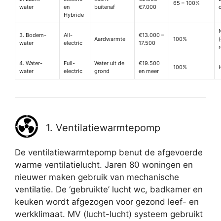
65 – 100%
water
en
buitenaf
€7.000
Hybride
3. Bodem-
All-
€13.000 –
Aardwarmte
100%
water
electric
17.500
4. Water-
Full-
Water uit de
€19.500
100%
water
electric
grond
en meer
1. Ventilatiewarmtepomp
De ventilatiewarmtepomp benut de afgevoerde
warme ventilatielucht. Jaren 80 woningen en
nieuwer maken gebruik van mechanische
ventilatie. De ‘gebruikte’ lucht wc, badkamer en
keuken wordt afgezogen voor gezond leef- en
werkklimaat. MV (lucht-lucht) systeem gebruikt