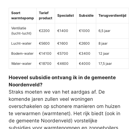
Soort
Tarief
Specialist
Subsidie
Terugverdientijd
warmtepomp
product
Ventilatie
€2200
€1400
€1000
6,5 jaar
(lucht-lucht)
Lucht-water
€5600
€1600
€2600
8 jaar
Bodem-water
€14100
€5700
€3400
12 jaar
Water-water
€18700
€4600
€4000
17,5 jaar
Hoeveel subsidie ontvang ik in de gemeente
Noordenveld?
Straks moeten we van het aardgas af. De
komende jaren zullen veel woningen
overschakelen op schonere manieren om huizen
te verwarmen (warmtenet). Het rijk biedt (ook in
de gemeente Noordenveld) vorstelijke
subsidies voor warmtepompen en zonneboilers