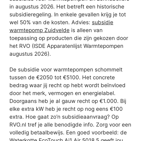
in augustus 2026. Het betreft een historische
subsidieregeling. In enkele gevallen krijg je tot
wel 50% van de kosten. Advies:
subsidie
warmtepomp Zuidvelde
is alleen van
toepassing op producten die zijn gekozen door
het RVO (ISDE Apparatenlijst Warmtepompen
augustus 2026).
De subsidie voor warmtepompen schommelt
tussen de €2050 tot €5100. Het concrete
bedrag waar jij recht op hebt wordt beïnvloed
door het merk, vermogen en energielabel.
Doorgaans heb je al gauw recht op €1.000. Bij
elke extra kW heb je recht op nog eens €100
extra. Hoe gaat zo’n subsidieaanvraag? Op
RVO.nl tref je alle benodigde info. Zorg voor een
volledig betaalbewijs. Een goed voorbeeld: de
Waterkotte EcoTouch Ai1 Air 5018.5 geeft jou