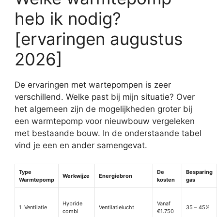
heb ik nodig?
[ervaringen augustus
2026]
De ervaringen met wartepompen is zeer
verschillend. Welke past bij mijn situatie? Over
het algemeen zijn de mogelijkheden groter bij
een warmtepomp voor nieuwbouw vergeleken
met bestaande bouw. In de onderstaande tabel
vind je een en ander samengevat.
Type
De
Besparing
Werkwijze
Energiebron
Warmtepomp
kosten
gas
Hybride
Vanaf
1. Ventilatie
Ventilatielucht
35 – 45%
combi
€1.750