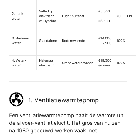
Volledig
€5.000
2. Lucht-
elektrisch
Lucht buitenaf
–
70 – 100%
water
of Hybride
€6.500
3. Bodem-
€14.000
Standalone
Bodemwarmte
100%
water
– 17.500
4. Water-
Helemaal
€19.500
Grondwaterbronnen
100%
water
elektrisch
en meer
1. Ventilatiewarmtepomp
Een ventilatiewarmtepomp haalt de warmte uit
de afvoer-ventilatielucht. Het gros van huizen
na 1980 gebouwd werken vaak met