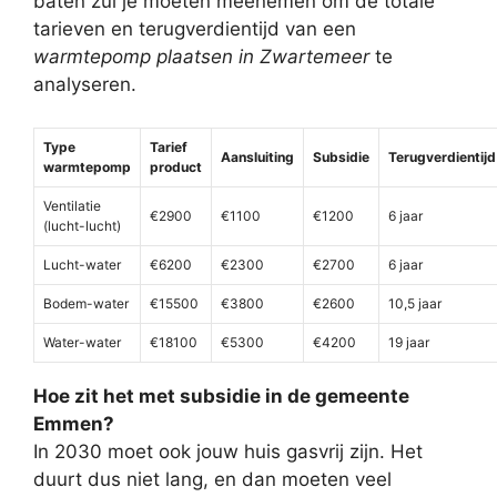
baten zul je moeten meenemen om de totale
tarieven en terugverdientijd van een
warmtepomp plaatsen in Zwartemeer
te
analyseren.
Type
Tarief
Aansluiting
Subsidie
Terugverdientijd
warmtepomp
product
Ventilatie
€2900
€1100
€1200
6 jaar
(lucht-lucht)
Lucht-water
€6200
€2300
€2700
6 jaar
Bodem-water
€15500
€3800
€2600
10,5 jaar
Water-water
€18100
€5300
€4200
19 jaar
Hoe zit het met subsidie in de gemeente
Emmen?
In 2030 moet ook jouw huis gasvrij zijn. Het
duurt dus niet lang, en dan moeten veel