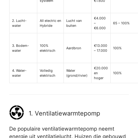
systeem
€1.600
€4.000
2. Lucht-
All electric en
Lucht van
–
65 – 100%
water
Hybride
buiten
€6.000
3. Bodem-
100%
€13.000
Aardbron
100%
water
elektrisch
– 17.000
€20.000
4. Water-
Volledig
Water
en
100%
water
elektrisch
(grond/rivier)
hoger
1. Ventilatiewarmtepomp
De populaire ventilatiewarmtepomp neemt
energie uit ventilatielucht. Huizen die gebouwd