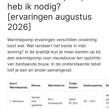
heb ik nodig?
[ervaringen augustus
2026]
Warmtepomp ervaringen verschillen onderling
best wel. Wat rendeert het beste in mijn
woning? In de praktijk kun je meer kanten op bij
een warmtepomp voor nieuwbouw ten opzichte
van bestaande bouw. In de onderstaande tabel
tref je een en ander samengevat.
Soort
Totale
Niveau
Warmtebron
Gasbesparing
So
Warmtepomp
kosten
Wo
Samen
MV /
Vanaf
ge
1. Ventilatie
met
30 – 50%
binnenlucht
€1.350
19
gasketel
/ 