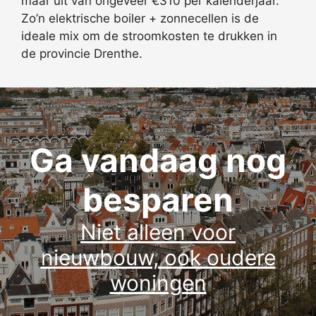
maar uit van ongeveer €310 per kalenderjaar.
Zo’n elektrische boiler + zonnecellen is de
ideale mix om de stroomkosten te drukken in
de provincie Drenthe.
Ga vandaag nog
besparen
Niet alleen voor
nieuwbouw, ook oudere
woningen