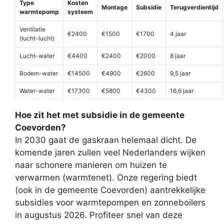
Type
Kosten
Montage
Subsidie
Terugverdientijd
warmtepomp
systeem
Ventilatie
€2400
€1500
€1700
4 jaar
(lucht-lucht)
Lucht-water
€4400
€2400
€2000
8 jaar
Bodem-water
€14500
€4900
€2600
9,5 jaar
Water-water
€17300
€5800
€4300
16,6 jaar
Hoe zit het met subsidie in de gemeente
Coevorden?
In 2030 gaat de gaskraan helemaal dicht. De
komende jaren zullen veel Nederlanders wijken
naar schonere manieren om huizen te
verwarmen (warmtenet). Onze regering biedt
(ook in de gemeente Coevorden) aantrekkelijke
subsidies voor warmtepompen en zonneboilers
in augustus 2026. Profiteer snel van deze