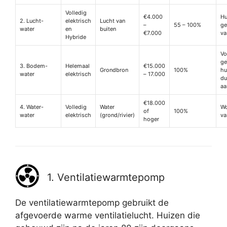
Volledig
€4.000
Hu
2. Lucht-
elektrisch
Lucht van
–
55 – 100%
g
water
en
buiten
€7.000
va
Hybride
Vo
ge
3. Bodem-
Helemaal
€15.000
Grondbron
100%
hu
water
elektrisch
– 17.000
du
aa
€18.000
4. Water-
Volledig
Water
Wo
of
100%
water
elektrisch
(grond/rivier)
va
hoger
1. Ventilatiewarmtepomp
De ventilatiewarmtepomp gebruikt de
afgevoerde warme ventilatielucht. Huizen die