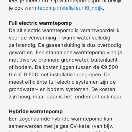
lees je meer info. Op warmtepompspot.nl bekijk
je ook
warmtepomp installateur Klijndijk
.
Full electric warmtepomp
De all electric warmtepomp is verantwoordelijk
voor de verwarming + warm water volledig
zelfstandig. De gasaansluiting is dus overbodig
geworden. Een standalone warmtepomp vind je
met diverse bronnen: grondwater, buitenlucht
of bodem. De kosten liggen tussen de €9.500
t/m €19.500 met installatie inbegrepen. De
meest efficiënte full electric systemen zijn de
grondwater- en bodem systemen. De kosten
zijn hoog, maar daar is het rendement ook naar.
Hybride warmtepomp
Een zogenaamde hybride warmtepomp kan
samenwerken met je gas CV-ketel (van bijv.