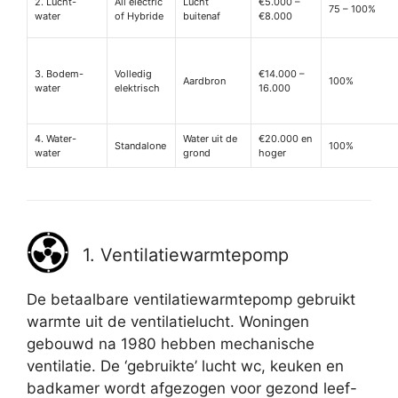
2. Lucht-
All electric
Lucht
€5.000 –
75 – 100%
water
of Hybride
buitenaf
€8.000
3. Bodem-
Volledig
€14.000 –
Aardbron
100%
water
elektrisch
16.000
4. Water-
Water uit de
€20.000 en
Standalone
100%
water
grond
hoger
1. Ventilatiewarmtepomp
De betaalbare ventilatiewarmtepomp gebruikt
warmte uit de ventilatielucht. Woningen
gebouwd na 1980 hebben mechanische
ventilatie. De ‘gebruikte’ lucht wc, keuken en
badkamer wordt afgezogen voor gezond leef-