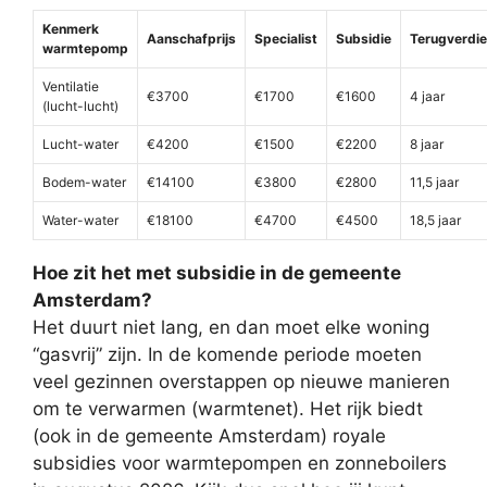
Kenmerk
Aanschafprijs
Specialist
Subsidie
Terugverdie
warmtepomp
Ventilatie
€3700
€1700
€1600
4 jaar
(lucht-lucht)
Lucht-water
€4200
€1500
€2200
8 jaar
Bodem-water
€14100
€3800
€2800
11,5 jaar
Water-water
€18100
€4700
€4500
18,5 jaar
Hoe zit het met subsidie in de gemeente
Amsterdam?
Het duurt niet lang, en dan moet elke woning
“gasvrij” zijn. In de komende periode moeten
veel gezinnen overstappen op nieuwe manieren
om te verwarmen (warmtenet). Het rijk biedt
(ook in de gemeente Amsterdam) royale
subsidies voor warmtepompen en zonneboilers