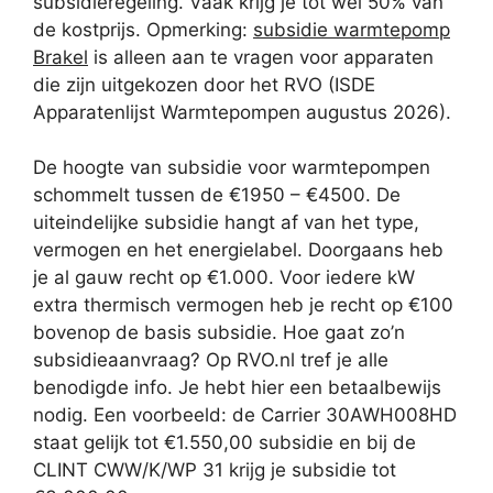
subsidieregeling. Vaak krijg je tot wel 50% van
de kostprijs. Opmerking:
subsidie warmtepomp
Brakel
is alleen aan te vragen voor apparaten
die zijn uitgekozen door het RVO (ISDE
Apparatenlijst Warmtepompen augustus 2026).
De hoogte van subsidie voor warmtepompen
schommelt tussen de €1950 – €4500. De
uiteindelijke subsidie hangt af van het type,
vermogen en het energielabel. Doorgaans heb
je al gauw recht op €1.000. Voor iedere kW
extra thermisch vermogen heb je recht op €100
bovenop de basis subsidie. Hoe gaat zo’n
subsidieaanvraag? Op RVO.nl tref je alle
benodigde info. Je hebt hier een betaalbewijs
nodig. Een voorbeeld: de Carrier 30AWH008HD
staat gelijk tot €1.550,00 subsidie en bij de
CLINT CWW/K/WP 31 krijg je subsidie tot