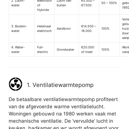
2. Lucht-
elektrisch
Lucht van
€5.500 –
50 – 100%
geb
water
of
buiten
€7.500
199
Hybride
Voll
geïs
3. Bodem-
Helemaal
€14.500 –
Aardbron
100%
huiz
water
elektrisch
18.000
duu
aanp
4. Water-
Full-
€20.000
Won
Grondwater
100%
water
electric
of meer
vana
1. Ventilatiewarmtepomp
De betaalbare ventilatiewarmtepomp profiteert
van de afgevoerde warme ventilatielucht.
Woningen gebouwd na 1980 werken vaak met
mechanische ventilatie. De ‘vervuilde’ lucht in
keuken, badkamer en wc wordt afgevoerd voor