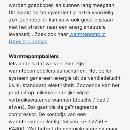
worden goedkoper, en kunnen lang meegaan.
Dit maakt de terugverdientijd extra voordelig.
Zo’n zonneboiler kan jouw ook goed bijstaan
met het streven naar een energieneutrale
levensstijl. Zoek ook naar
warmtepomp in
Utrecht plaatsen
.
Warmtepompboilers
Iets anders dat we veel zien zijn
warmtepompboilers aanschaffen. Het boiler
systeem genereert energie uit de ventilatielucht
i.s.m. standaard elektriciteit. Zodoende kan het
product op milieuvriendelijke wijze
verbruikswater verwarmen (douche / bad /
afwas). Dat gaat via de geïntegreerde
compressor. De kostprijs van een
warmtepompboiler ligt tussen +/- €2750 –
€4800. Wat betreft de energiekosten: ga maar