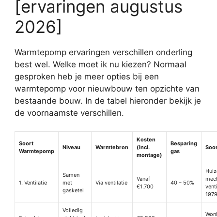
[ervaringen augustus
2026]
Warmtepomp ervaringen verschillen onderling
best wel. Welke moet ik nu kiezen? Normaal
gesproken heb je meer opties bij een
warmtepomp voor nieuwbouw ten opzichte van
bestaande bouw. In de tabel hieronder bekijk je
de voornaamste verschillen.
Kosten
Soort
Besparing
Niveau
Warmtebron
(incl.
Soo
Warmtepomp
gas
montage)
Huiz
Samen
Vanaf
mec
1. Ventilatie
met
Via ventilatie
40 – 50%
€1.700
venti
gasketel
1979
Volledig
Won