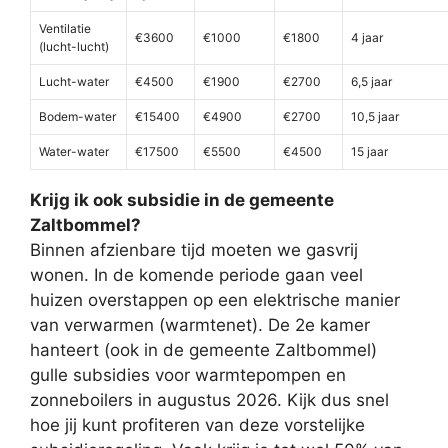
Ventilatie
€3600
€1000
€1800
4 jaar
(lucht-lucht)
Lucht-water
€4500
€1900
€2700
6,5 jaar
Bodem-water
€15400
€4900
€2700
10,5 jaar
Water-water
€17500
€5500
€4500
15 jaar
Krijg ik ook subsidie in de gemeente
Zaltbommel?
Binnen afzienbare tijd moeten we gasvrij
wonen. In de komende periode gaan veel
huizen overstappen op een elektrische manier
van verwarmen (warmtenet). De 2e kamer
hanteert (ook in de gemeente Zaltbommel)
gulle subsidies voor warmtepompen en
zonneboilers in augustus 2026. Kijk dus snel
hoe jij kunt profiteren van deze vorstelijke