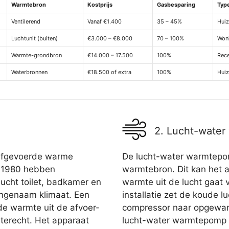
Warmtebron
Kostprijs
Gasbesparing
Typ
Ventilerend
Vanaf €1.400
35 – 45%
Huiz
Luchtunit (buiten)
€3.000 – €8.000
70 – 100%
Won
Warmte-grondbron
€14.000 – 17.500
100%
Rece
Waterbronnen
€18.500 of extra
100%
Huiz
2. Lucht-wate
 afgevoerde warme
De lucht-water warmtepom
a 1980 hebben
warmtebron. Dit kan het a
lucht toilet, badkamer en
warmte uit de lucht gaat 
angenaam klimaat. Een
installatie zet de koude 
de warmte uit de afvoer-
compressor naar opgewar
l terecht. Het apparaat
lucht-water warmtepomp is