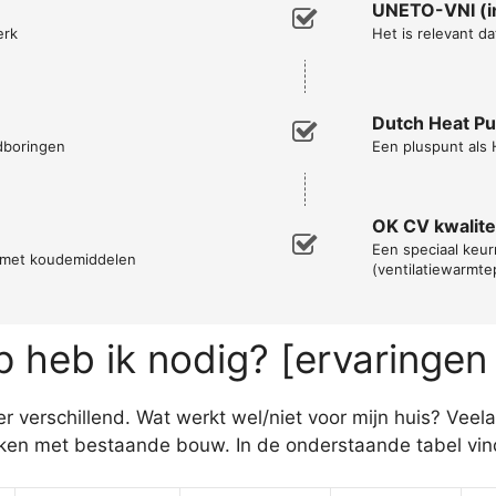
UNETO-VNI (in
erk
Het is relevant da
Dutch Heat P
ndboringen
Een pluspunt als
OK CV kwalitei
Een speciaal keurm
n met koudemiddelen
(ventilatiewarmt
heb ik nodig? [ervaringen
verschillend. Wat werkt wel/niet voor mijn huis? Veelal
n met bestaande bouw. In de onderstaande tabel vind 