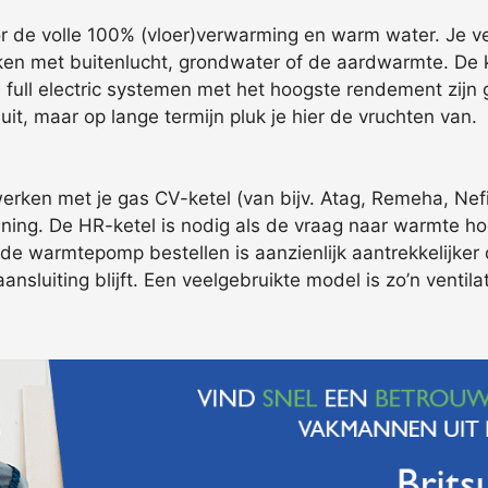
or de volle 100% (vloer)verwarming en warm water. Je v
n met buitenlucht, grondwater of de aardwarmte. De k
De full electric systemen met het hoogste rendement zij
t, maar op lange termijn pluk je hier de vruchten van.
n met je gas CV-ketel (van bijv. Atag, Remeha, Nefit,
ning. De HR-ketel is nodig als de vraag naar warmte hoog
de warmtepomp bestellen is aanzienlijk aantrekkelijker
aansluiting blijft. Een veelgebruikte model is zo’n vent