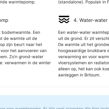
bride warmtepomp.
(standalone). Populair in 
pomp
4. Water-wate
t bodemwarmte. Een
Een water-water warmte
t de warmte uit de
uit de grond. Er zit versch
op zijn beurt naar het
De warmte uit het grondw
 voor het aanvoeren van
hoogwaardige bruikbare en
teem. Zo’n grond-water
verwarming en voor warm
e: verwarmen in de winter
vloersystemen en radiato
alleen op, het kan ook ko
aanleggen in Britsum.
voor een warmtepomp. Er zijn veel aspecten die hier inv