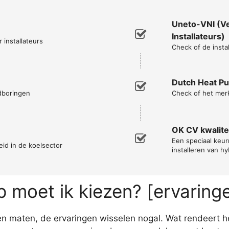
Uneto-VNI (Ve
Installateurs)
 installateurs
Check of de instal
Dutch Heat P
ndboringen
Check of het mer
OK CV kwalitei
Een speciaal keur
eid in de koelsector
installeren van h
moet ik kiezen? [ervaring
en maten, de ervaringen wisselen nogal. Wat rendeert h