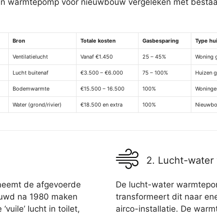
een warmtepomp voor nieuwbouw vergeleken met bestaan
Bron
Totale kosten
Gasbesparing
Type hu
Ventilatielucht
Vanaf €1.450
25 – 45%
Woning g
Lucht buitenaf
€3.500 – €6.000
75 – 100%
Huizen 
Bodemwarmte
€15.500 – 16.500
100%
Woninge
Water (grond/rivier)
€18.500 en extra
100%
Nieuwb
2. Lucht-wate
neemt de afgevoerde
De lucht-water warmtepo
bouwd na 1980 maken
transformeert dit naar ene
uile’ lucht in toilet,
airco-installatie. De war