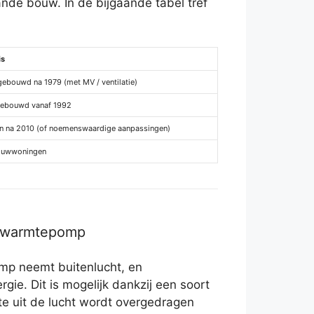
de bouw. In de bijgaande tabel tref
is
ebouwd na 1979 (met MV / ventilatie)
gebouwd vanaf 1992
n na 2010 (of noemenswaardige aanpassingen)
ouwwoningen
r warmtepomp
mp neemt buitenlucht, en
rgie. Dit is mogelijk dankzij een soort
mte uit de lucht wordt overgedragen