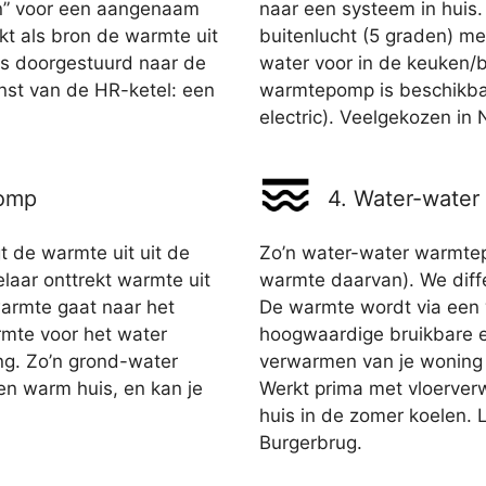
n” voor een aangenaam
naar een systeem in huis
ikt als bron de warmte uit
buitenlucht (5 graden) m
ens doorgestuurd naar de
water voor in de keuken/
nst van de HR-ketel: een
warmtepomp is beschikbaa
electric). Veelgekozen in
pomp
4. Water-wate
 de warmte uit uit de
Zo’n water-water warmte
ar onttrekt warmte uit
warmte daarvan). We diffe
warmte gaat naar het
De warmte wordt via een
mte voor het water
hoogwaardige bruikbare e
g. Zo’n grond-water
verwarmen van je woning
en warm huis, en kan je
Werkt prima met vloerver
huis in de zomer koelen. 
Burgerbrug.