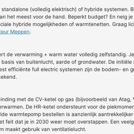
standalone (volledig elektrisch) of hybride systemen. B
dan het meest voor de hand. Beperkt budget? En neig je
eciale hybride mogelijkheden of warmtenetten. Graag li
teur Meppen
.
rt de verwarming + warm water volledig zelfstandig. Je 
sis van buitenlucht, aarde of grondwater. De initiële i
meest efficiënte full electric systemen zijn de bodem- e
tekend.
nding met de CV-ketel op gas (bijvoorbeeld van Atag, Va
e verwarmen. De HR-ketel ondersteunt voor de piekmomen
ide warmtepomp bestellen is aanzienlijk aantrekkelijke
s het feit dat je in 2030 weer moet overstappen. Een veel
m maakt gebruik van ventilatielucht.