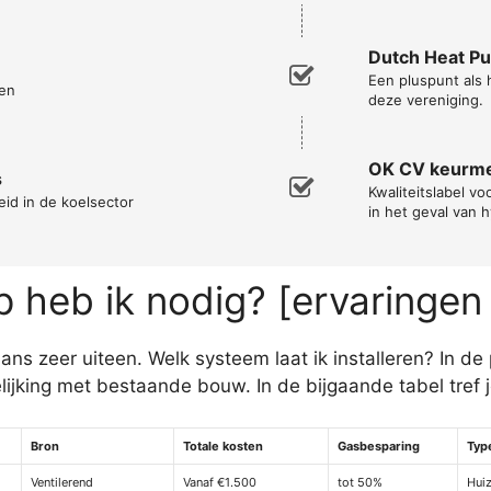
Dutch Heat P
Een pluspunt als
en
deze vereniging.
OK CV keurm
s
Kwaliteitslabel vo
eid in de koelsector
in het geval van 
heb ik nodig? [ervaringen
 zeer uiteen. Welk systeem laat ik installeren? In de p
jking met bestaande bouw. In de bijgaande tabel tref 
Bron
Totale kosten
Gasbesparing
Typ
Ventilerend
Vanaf €1.500
tot 50%
Huiz