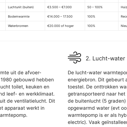
Luchtunit (buiten)
€3.500 – €7.000
50 – 100%
Hui
Bodemwarmte
€14.000 – 17.500
100%
Rece
Waterbronnen
€20.000 of hoger
100%
Nie
2. Lucht-wate
mte uit de afvoer-
De lucht-water warmtepom
 na 1980 gebouwd hebben
energiebron. Dit gebeurt 
lucht toilet, keuken en
toestel. De onttrokken wa
d leef- en werkklimaat.
getransporteerd naar het
t de ventilatielucht. Dit
de buitenlucht (5 graden)
et apparaat werkt in
opgewarmd water (evt ook
 warmtepomp.
warmtepomp is er als hyb
electric). Vaak geïnstalle