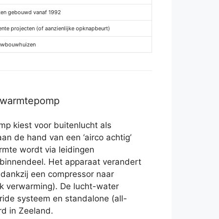
zen gebouwd vanaf 1992
nte projecten (of aanzienlijke opknapbeurt)
uwbouwhuizen
r warmtepomp
p kiest voor buitenlucht als
aan de hand van een ‘airco achtig’
rmte wordt via leidingen
 binnendeel. Het apparaat verandert
 dankzij een compressor naar
 verwarming). De lucht-water
ride systeem en standalone (all-
erd in Zeeland.