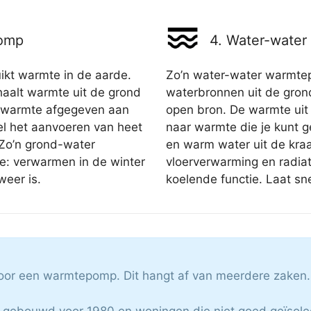
pomp
4. Water-wate
kt warmte in de aarde.
Zo’n water-water warmt
aalt warmte uit de grond
waterbronnen uit de grond
de warmte afgegeven aan
open bron. De warmte ui
el het aanvoeren van heet
naar warmte die je kunt g
 Zo’n grond-water
en warm water uit de kra
e: verwarmen in de winter
vloerverwarming en radia
weer is.
koelende functie. Laat s
 voor een warmtepomp. Dit hangt af van meerdere zaken.
 gebouwd voor 1980 en woningen die niet goed geïsoleer