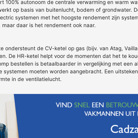
ert 100% autonoom de centrale verwarming en warm wate
rkt op basis van buitenlucht, bodem of grondwater. De
ll electric systemen met het hoogste rendement zijn sys
g, maar daar is het rendement ook naar.
 ondersteunt de CV-ketel op gas (bijv. van Atag, Vaill
oen. De HR-ketel helpt voor de momenten dat het te koud
p bestellen is betaalbaarder in vergelijking met een all
de systemen moeten worden aangebracht. Een uitstekend
mte in de ventilatielucht.