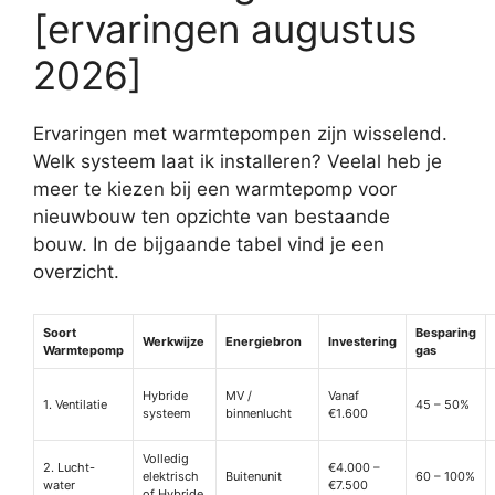
[ervaringen augustus
2026]
Ervaringen met warmtepompen zijn wisselend.
Welk systeem laat ik installeren? Veelal heb je
meer te kiezen bij een warmtepomp voor
nieuwbouw ten opzichte van bestaande
bouw. In de bijgaande tabel vind je een
overzicht.
Soort
Besparing
Werkwijze
Energiebron
Investering
Warmtepomp
gas
Hybride
MV /
Vanaf
1. Ventilatie
45 – 50%
systeem
binnenlucht
€1.600
Volledig
2. Lucht-
€4.000 –
elektrisch
Buitenunit
60 – 100%
water
€7.500
of Hybride