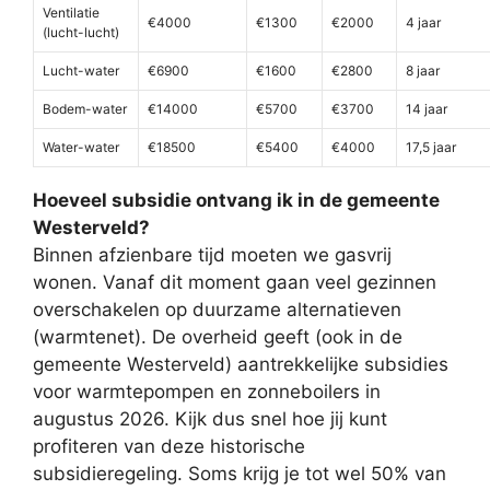
Ventilatie
€4000
€1300
€2000
4 jaar
(lucht-lucht)
Lucht-water
€6900
€1600
€2800
8 jaar
Bodem-water
€14000
€5700
€3700
14 jaar
Water-water
€18500
€5400
€4000
17,5 jaar
Hoeveel subsidie ontvang ik in de gemeente
Westerveld?
Binnen afzienbare tijd moeten we gasvrij
wonen. Vanaf dit moment gaan veel gezinnen
overschakelen op duurzame alternatieven
(warmtenet). De overheid geeft (ook in de
gemeente Westerveld) aantrekkelijke subsidies
voor warmtepompen en zonneboilers in
augustus 2026. Kijk dus snel hoe jij kunt
profiteren van deze historische
subsidieregeling. Soms krijg je tot wel 50% van