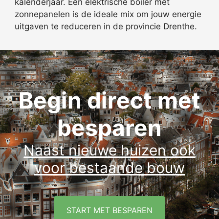
kalenderjaar. Een elektrische boiler met
zonnepanelen is de ideale mix om jouw energie
uitgaven te reduceren in de provincie Drenthe.
Begin direct met
besparen
Naast nieuwe huizen ook
voor bestaande bouw
START MET BESPAREN